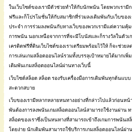
ในเว็บไซต์ของเรามีตัวช่วยทำให้กับนักพนัน โดยพวกเรามี
ฟรีและก็โปรโมชั่นให้กับสมาชิกที่ร่วมลงเดิมพันกับเว็บของเร
ประจำ การร่วมลงพนันกับทางเว็บของพวกเรามีแต่ความคุ้ม
การพนัน นอกเหนือจากการที่จะมีโบนัสและก็รางวัลในตัวเกม
เครดิตฟรีที่ดินเว็บไซต์ของเราเตรียมพร้อมไว้ให้ ก็จะช่ว
การเล่นเกมสล็อตออนไลน์รวมทั้งบรรลุเป้าหมายได้มากเพิ่ม
เดิมพันเกมสล็อตออนไลน์ผ่านทางเว็บนี้
เว็บไซต์สล็อต สล็อต รองรับเครื่องมือการเดิมพันทุกต้นแบบ
สะดวกสบาย
เว็บของเรามีหลากหลายหนทางอย่างที่กล่าวไปแล้วก่อนหน้านี
พันต้องการลงพนันเกมสล็อตออนไลน์สามารถใช้งานผ่าน ทา
สล็อตของเราซึ่งเป็นหนทางที่สามารถเข้าถึงเกมการพนันสล
โดยง่าย นักเดิมพันสามารถใช้บริการเกมสล็อตออนไลน์ผ่า