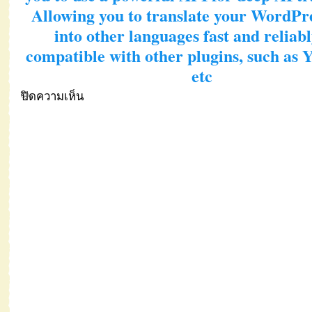
Allowing you to translate your WordPr
into other languages fast and reliably
compatible with other plugins, such as
etc
ปิดความเห็น
บน
Lets
get
your
new
site
up
and
running
in
no
time!