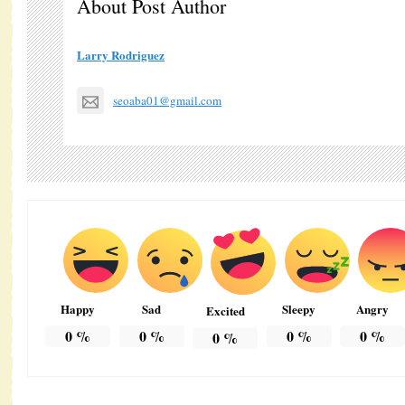
About Post Author
Larry Rodriguez
seoaba01@gmail.com
Happy
Sad
Sleepy
Angry
Excited
0
%
0
%
0
%
0
%
0
%