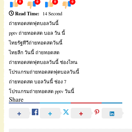
0
0
0
0
Read Time:
14 Second
ถ่ายทอดสดฟุตบอลวันนี้
pptv ถ่ายทอดสด บอล วัน นี้
ไทยรัฐทีวีถ่ายทอดสดวันนี้
ไทยลีก วันนี้ ถ่ายทอดสด
ถ่ายทอดสดฟุตบอลวันนี้ ช่องไหน
โปรแกรมถ่ายทอดสดฟุตบอลวันนี้
ถ่ายทอดสด บอลวันนี้ ช่อง 7
โปรแกรมถ่ายทอดสด pptv วันนี้
Share