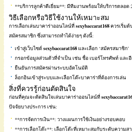
**บริการลูกค้าดีเยี่ยม**: มีทีมงานพร้อมให้บริการตลอด 2
วิธีเลือกหรือวิธีใช้งานให้เหมาะสม
sexybaccarat168
การเลือกเล่นบาคาร่าออนไลน์ที่
ควรเริ่มต
สมัครสมาชิก ซึ่งสามารถทำได้ง่ายๆ ดังนี้:
sexybaccarat168
เข้าสู่เว็บไซต์
และเลือก ‘สมัครสมาชิก’
กรอกข้อมูลส่วนตัวที่จำเป็น เช่น ชื่อ เบอร์โทรศัพท์ และอ
ยืนยันการสมัครผ่านระบบอัตโนมัติ
ล็อกอินเข้าสู่ระบบและเลือกโต๊ะบาคาร่าที่ต้องการเล่น
สิ่งที่ควรรู้ก่อนตัดสินใจ
sexybaccarat1
ก่อนที่คุณจะตัดสินใจเล่นบาคาร่าออนไลน์ที่
ปัจจัยบางประการ เช่น:
**การจัดการเงิน**: วางแผนการใช้เงินอย่างรอบคอบ
**การเลือกโต๊ะ**: เลือกโต๊ะที่เหมาะสมกับระดับความ