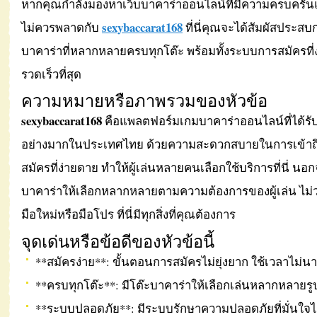
หากคุณกำลังมองหาเว็บบาคาร่าออนไลน์ที่มีความครบครัน
sexybaccarat168
ไม่ควรพลาดกับ
ที่นี่คุณจะได้สัมผัสประส
บาคาร่าที่หลากหลายครบทุกโต๊ะ พร้อมทั้งระบบการสมัครที่
รวดเร็วที่สุด
ความหมายหรือภาพรวมของหัวข้อ
sexybaccarat168
คือแพลตฟอร์มเกมบาคาร่าออนไลน์ที่ได้ร
อย่างมากในประเทศไทย ด้วยความสะดวกสบายในการเข้าถ
สมัครที่ง่ายดาย ทำให้ผู้เล่นหลายคนเลือกใช้บริการที่นี่ นอกจ
บาคาร่าให้เลือกหลากหลายตามความต้องการของผู้เล่น ไม่ว
มือใหม่หรือมือโปร ที่นี่มีทุกสิ่งที่คุณต้องการ
จุดเด่นหรือข้อดีของหัวข้อนี้
**สมัครง่าย**: ขั้นตอนการสมัครไม่ยุ่งยาก ใช้เวลาไม่น
**ครบทุกโต๊ะ**: มีโต๊ะบาคาร่าให้เลือกเล่นหลากหลายร
**ระบบปลอดภัย**: มีระบบรักษาความปลอดภัยที่มั่นใจไ