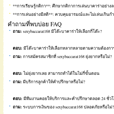
**การเรียนรู้กติกา**: ศึกษากติกาการเล่นบาคาร่าอย่างล
**การเล่นอย่างมีสติ**: ควบคุมอารมณ์และไม่เล่นเกินกำ
คำถามที่พบบ่อย FAQ
ถาม:
sexybaccarat168 มีโต๊ะบาคาร่าให้เลือกกี่โต๊ะ?
ตอบ:
มีโต๊ะบาคาร่าให้เลือกหลากหลายตามความต้องการข
ถาม:
การสมัครสมาชิกที่ sexybaccarat168 ยุ่งยากหรือไม่?
ตอบ:
ไม่ยุ่งยากเลย สามารถทำได้ในไม่กี่ขั้นตอน
ถาม:
มีบริการลูกค้าให้คำปรึกษาหรือไม่?
ตอบ:
มีทีมงานคอยให้บริการและคำปรึกษาตลอด 24 ชั่ว
ถาม:
ระบบการเงินของ sexybaccarat168 ปลอดภัยหรือไม่?