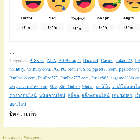
Happy
Sad
Sleepy
Angry
Excited
0
%
0
%
0
%
0
%
0
%
…
Tagged as:
918Kiss
,
ABA
,
ABAGroup2
,
Baccarat
,
Casino
,
Joker123
,
Jo
no1huay
,
no1huay.com
,
PG
,
PG Slot
,
PGSlot
,
pgslot77.com
,
pgslot999.
PunPro66.com
,
PunPro777
,
PunPro777.com
,
Pussy888
,
sagame168th.c
sexybaccarat168.com
,
Slot
,
Slot Online
,
Slotxo
,
คาสิโน
,
คาสิโนออนไล
คาร่าออนไลน์
,
พนันออนไลน์
,
สล็อต
,
สล็อตออนไลน์
,
เกมยิงปลา
,
เว
ออนไลน์
ปิดความเห็น
บน
天
元
Powered by
Wordpress