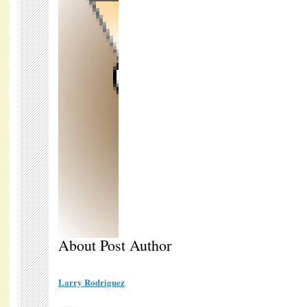
About Post Author
Larry Rodriguez