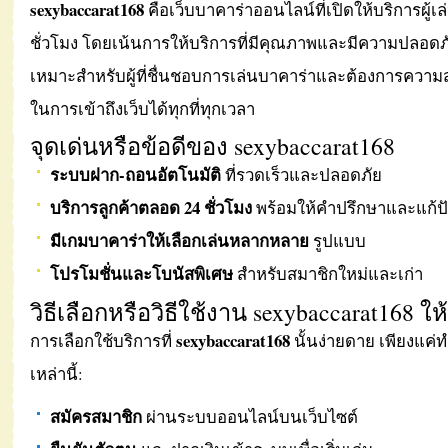
sexybaccarat168
คือเว็บบาคาร่าออนไลน์ที่เปิดให้บริการผู้เ
ชั่วโมง โดยเน้นการให้บริการที่มีคุณภาพและมีความปลอดภัยส
เหมาะสำหรับผู้ที่ชื่นชอบการเล่นบาคาร่าและต้องการคว
ในการเข้าถึงเว็บได้ทุกที่ทุกเวลา
จุดเด่นหรือข้อดีของ sexybaccarat168
ระบบฝาก-ถอนอัตโนมัติ
ที่รวดเร็วและปลอดภัย
บริการลูกค้าตลอด 24 ชั่วโมง
พร้อมให้คำปรึกษาและแก้ป
มีเกมบาคาร่าให้เลือกเล่นหลากหลาย
รูปแบบ
โปรโมชั่นและโบนัสพิเศษ
สำหรับสมาชิกใหม่และเก่า
วิธีเลือกหรือวิธีใช้งาน sexybaccarat168 
sexybaccarat168
การเลือกใช้บริการที่
นั้นง่ายดาย เพียงแค
เหล่านี้:
สมัครสมาชิก
ผ่านระบบออนไลน์บนเว็บไซต์