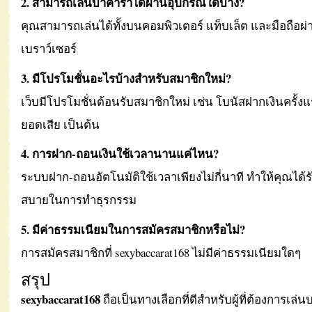
2. สามารถเล่นบาคาร่าได้ผ่านอุปกรณ์ใดบ้าง?
คุณสามารถเล่นได้ทั้งบนคอมพิวเตอร์ แท็บเล็ต และมือถือผ่
เบราว์เซอร์
3. มีโปรโมชั่นอะไรบ้างสำหรับสมาชิกใหม่?
เว็บมีโปรโมชั่นต้อนรับสมาชิกใหม่ เช่น โบนัสฝากเงินครั้ง
ยอดเสีย เป็นต้น
4. การฝาก-ถอนเงินใช้เวลานานแค่ไหน?
ระบบฝาก-ถอนอัตโนมัติใช้เวลาเพียงไม่กี่นาที ทำให้คุณได
สบายในการทำธุรกรรม
5. มีค่าธรรมเนียมในการสมัครสมาชิกหรือไม่?
การสมัครสมาชิกที่ sexybaccarat168 ไม่มีค่าธรรมเนียมใดๆ
สรุป
sexybaccarat168
ถือเป็นทางเลือกที่ดีสำหรับผู้ที่ต้องการเล่น