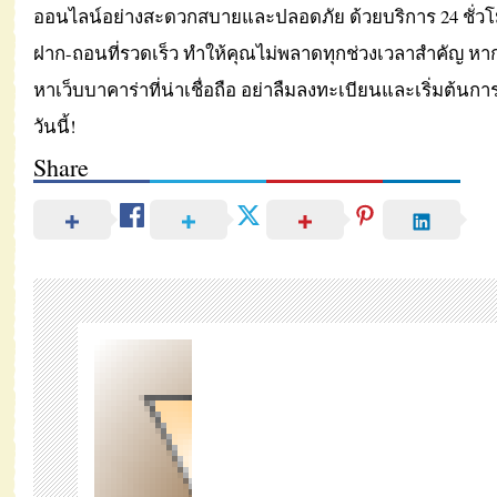
ออนไลน์อย่างสะดวกสบายและปลอดภัย ด้วยบริการ 24 ชั่
ฝาก-ถอนที่รวดเร็ว ทำให้คุณไม่พลาดทุกช่วงเวลาสำคัญ ห
หาเว็บบาคาร่าที่น่าเชื่อถือ อย่าลืมลงทะเบียนและเริ่มต้นก
วันนี้!
Share