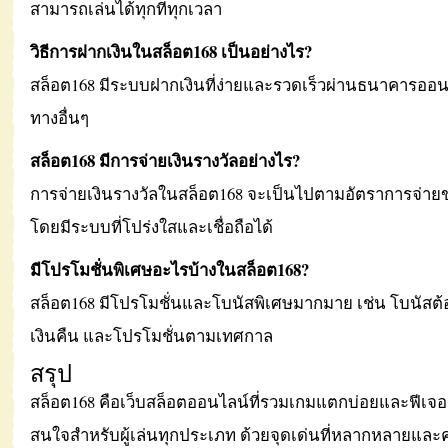
สามารถเล่นได้ทุกที่ทุกเวลา
วิธีการฝากเงินในสล็อต168 เป็นอย่างไร?
สล็อต168 มีระบบฝากเงินที่ง่ายและรวดเร็วผ่านธนาคารออ
ทางอื่นๆ
สล็อต168 มีการจ่ายเงินรางวัลอย่างไร?
การจ่ายเงินรางวัลในสล็อต168 จะเป็นไปตามอัตราการจ่า
โดยมีระบบที่โปร่งใสและเชื่อถือได้
มีโปรโมชั่นพิเศษอะไรบ้างในสล็อต168?
สล็อต168 มีโปรโมชั่นและโบนัสพิเศษมากมาย เช่น โบนัสต้
เงินคืน และโปรโมชั่นตามเทศกาล
สรุป
สล็อต168 คือเว็บสล็อตออนไลน์ที่รวมเกมแตกบ่อยและฟีเจอร์
สนใจสำหรับผู้เล่นทุกประเภท ด้วยจุดเด่นที่หลากหลายและ