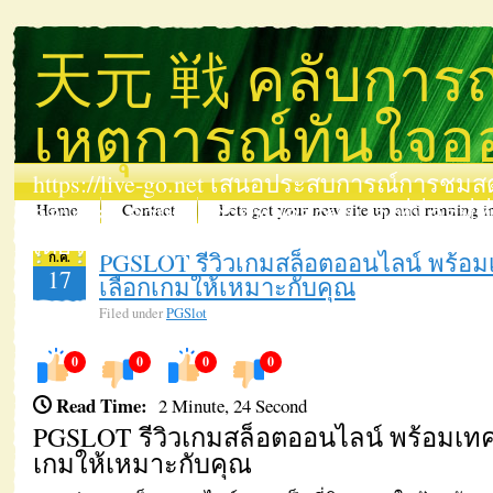
天元 戦 คลับการถ่
เหตุการณ์ทันใจอ
https://live-go.net เสนอประสบการณ์การชมส
ออนไลน์ ด้วยการถ่ายทอดสดทันใจ ที่นี่คือที่ท
Home
Contact
Lets get your new site up and running i
เดียว 院生序列
PGSLOT รีวิวเกมสล็อตออนไลน์ พร้อม
ก.ค.
17
เลือกเกมให้เหมาะกับคุณ
Filed under
PGSlot
0
0
0
0
Read Time:
2 Minute, 24 Second
PGSLOT รีวิวเกมสล็อตออนไลน์ พร้อมเทค
เกมให้เหมาะกับคุณ