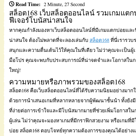
Read Time:
2 Minute, 27 Second
พร้อม
สล็อต168 เว็บสล็อตออนไลน์ รวมเกมแตก
ฟีเจอร์โบนัสน่าสนใจ
เทคนิค
เลือก
หากคุณกำลังมองหาเว็บสล็อตออนไลน์ที่มีเกมแตกบ่อยและฟี
เกม
น่าสนใจ ต้องไม่พลาดที่จะลองเล่นกับ
สล็อต168
ที่นี่เรารว
ให้
สนุกและความตื่นเต้นไว้ให้คุณในที่เดียว ไม่ว่าคุณจะเป็นผู้
เหมาะ
มือโปร คุณจะพบกับประสบการณ์ที่น่าจดจำและโอกาสในก
กับ
ใหญ่!
คุณ
ความหมายหรือภาพรวมของสล็อต168
สล็อต168 คือเว็บสล็อตออนไลน์ที่ได้รับความนิยมอย่างมากใน
ด้วยการนำเสนอเกมที่หลากหลายจากผู้พัฒนาชั้นนำ ทั้งยัง
ที่ง่ายต่อการเข้าใจและมีโบนัสมากมายที่ช่วยเพิ่มโอกาสใ
ผู้เล่น ไม่ว่าคุณจะมองหาเกมที่มีกราฟิกสวยงาม หรือเกมที่
บ่อย สล็อต168 ตอบโจทย์ทุกความต้องการของคุณได้อย่าง