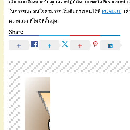
เลือกเกมที่เหมาะกับคุณและปฏิบัติตามเทคนิคที่เราแนะนำเพ
PGSLOT
ในการชนะ สนใจสามารถเริ่มต้นการเล่นได้ที่
แล้
ความสนุกที่ไม่มีที่สิ้นสุด!
Share