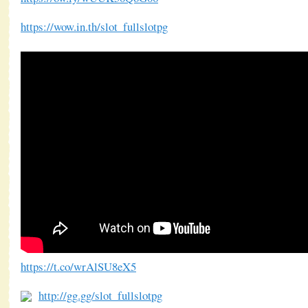
https://wow.in.th/slot_fullslotpg
https://t.co/wrAlSU8eX5
http://gg.gg/slot_fullslotpg