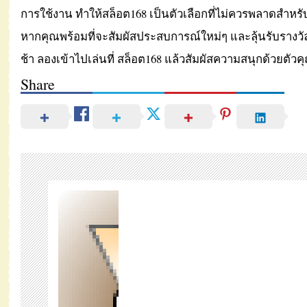
การใช้งาน ทำให้สล็อต168 เป็นตัวเลือกที่ไม่ควรพลาดสำหร
หากคุณพร้อมที่จะสัมผัสประสบการณ์ใหม่ๆ และลุ้นรับรางวั
ช้า ลองเข้าไปเล่นที่ สล็อต168 แล้วสัมผัสความสนุกด้วยตัวค
Share