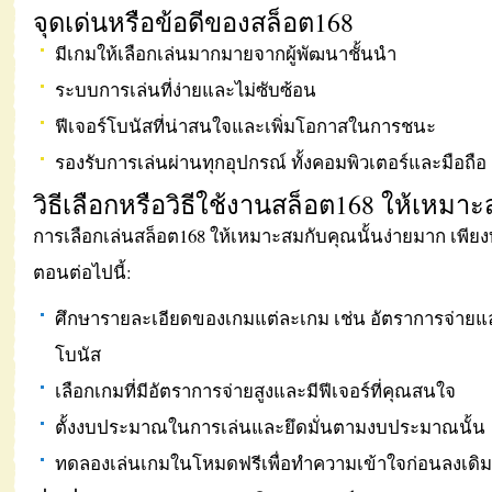
จุดเด่นหรือข้อดีของสล็อต168
มีเกมให้เลือกเล่นมากมายจากผู้พัฒนาชั้นนำ
ระบบการเล่นที่ง่ายและไม่ซับซ้อน
ฟีเจอร์โบนัสที่น่าสนใจและเพิ่มโอกาสในการชนะ
รองรับการเล่นผ่านทุกอุปกรณ์ ทั้งคอมพิวเตอร์และมือถือ
วิธีเลือกหรือวิธีใช้งานสล็อต168 ให้เหมา
การเลือกเล่นสล็อต168 ให้เหมาะสมกับคุณนั้นง่ายมาก เพีย
ตอนต่อไปนี้:
ศึกษารายละเอียดของเกมแต่ละเกม เช่น อัตราการจ่ายแล
โบนัส
เลือกเกมที่มีอัตราการจ่ายสูงและมีฟีเจอร์ที่คุณสนใจ
ตั้งงบประมาณในการเล่นและยึดมั่นตามงบประมาณนั้น
ทดลองเล่นเกมในโหมดฟรีเพื่อทำความเข้าใจก่อนลงเดิม