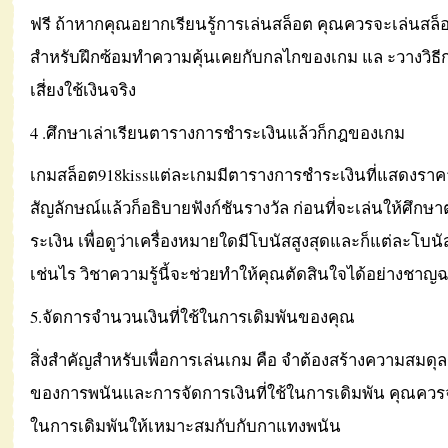
ฟรี ถ้าหากคุณอยากเรียนรู้การเล่นสล็อต คุณควรจะเล่นสล
สำหรับฝึกซ้อมทำความคุ้นเคยกับกลไกของเกม แล ะวางวิธี
เสี่ยงใช้เงินจริง
4 .ศึกษาเล่าเรียนตารางการชําระเงินแล้วก็กฎของเกม
เกมสล็อต918kissแต่ละเกมมีตารางการชําระเงินที่แสดงรา
สัญลักษณ์แล้วก็อธิบายฟังก์ชันรางวัล ก่อนที่จะเล่นให้ศึกษ
ระเงิน เพื่อดูว่าเครื่องหมายใดมีโบนัสสูงสุดและก็แต่ละโบนั
เช่นไร วิชาความรู้นี้จะช่วยทำให้คุณตัดสินใจได้อย่างชา
5.จัดการจํานวนเงินที่ใช้ในการเดิมพันของคุณ
สิ่งสําคัญสำหรับเพื่อการเล่นเกม คือ จำต้องสร้างความสมด
ของการพนันและการจัดการเงินที่ใช้ในการเดิมพัน คุณควรจั
ในการเดิมพันให้เหมาะสมกับกับกาแทงพนัน