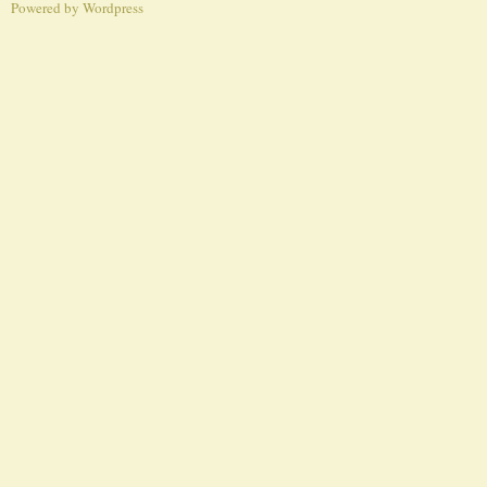
Powered by
Wordpress
ใหญ่
พนัน
ออนไลน์
เว็บ
แม่
เว็บ
ตรง
918kiss
ใหม่
ล่าสุด
Top
38
by