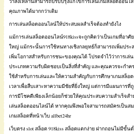
ว่าสิ่งเหล่านี้สามารถปรับปรุงแก้ไขการเล่นเกมสล็อตออนไล
คุณภาพได้มากกว่าเดิม
การเล่นสล็อตออนไลน์ให้ประสบผลสำเร็จต้องทำยังไง
แม้การเล่นสล็อตออนไลน์918kissจะถูกคิดว่าเป็นเกมที่อาศั
ใหญ่ แม้กระนั้นการใช้หนทางเชิงกลยุทธ์ก็สามารถเพิ่มปร
เพิ่มโอกาสสำหรับการชนะของคุณได้ โปรดจําไว้ว่าการเล่
ประเภทความรับผิดชอบเป็นสิ่งที่สําคัญ และคุณควรจะกําค
ใช้สำหรับการเล่นและให้ความสําคัญกับการศึกษาเกมสล็
เวลาเพื่อสืบเสาะหาความมีชัยที่ยิ่งใหญ่ แต่การมีแผนการที่ถ
การมีโชคดีเพียงเล็กน้อยก็ช่วยให้คุณประสบความสำเร็จสำห
เล่นสล็อตออนไลน์ได้ หากคุณพึงพอใจสามารถสมัครเป็นสมาช
เกมสล็อตที่หน้าเว็บ allbet24hr
เว็บตรง slot สล็อต 918kiss สล็อตแตกง่าย ฝากถอนไม่มีขั้นต่