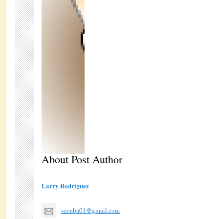
About Post Author
Larry Rodriguez
seoaba01@gmail.com