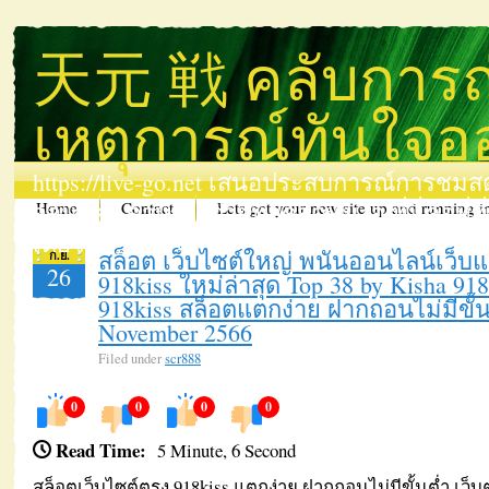
天元 戦 คลับการถ่
เหตุการณ์ทันใจอ
https://live-go.net เสนอประสบการณ์การชมส
ออนไลน์ ด้วยการถ่ายทอดสดทันใจ ที่นี่คือที่ท
Home
Contact
Lets get your new site up and running i
เดียว 院生序列
สล็อต เว็บไซต์ใหญ่ พนันออนไลน์เว็บแ
ก.ย.
26
918kiss ใหม่ล่าสุด Top 38 by Kisha 918
918kiss สล็อตแตกง่าย ฝากถอนไม่มีขั้น
November 2566
Filed under
scr888
0
0
0
0
Read Time:
5 Minute, 6 Second
สล็อตเว็บไซต์ตรง 918kiss แตกง่าย ฝากถอนไม่มีขั้นต่ำ เว็