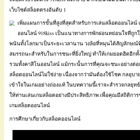
เว็บไซต์สล็อตตรงอันดับ 1
เพิ่มแผนการขั้นที่สูงที่สุดสำหรับการเล่นสล็อตออนไลน์
ออนไลน์ 918kiss เป็นแนวทางการพักผ่อนหย่อนใจที่ถู
พนันทั้งโลกมาเป็นระยะเวลานาน วงล้อที่หมุนได้สัญลักษณ์ที่
สมรรถนะสำหรับในการชนะที่ยิ่งใหญ่ ทำให้เกมยอดฮิตอีกทั้งพ
รวมทั้งคาสิโนออนไลน์ แม้กระนั้นการที่คุณจะชนะอย่างต่อ
สล็อตออนไลน์ไม่ใช่ง่าย เนื่องจากว่ามันต้องใช้โชค กลอุบ
เข้าใจในเกมอย่างถ่องแท้ ในบทความนี้เราจะสำรวจกลยุทธ์
ให้ท่านเล่นเกมสล็อตอย่างมีประสิทธิภาพ เพื่อคุณมีสถิติกา
เกมสล็อตออนไลน์
การศึกษาเกี่ยวกับสล็อตออนไลน์