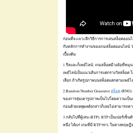
ก่อนที่จะเจาะลึกวิธีการการเล่นสล็อตออนไ
กับหลักการทำงานของเกมสล็อตออนไลน์ ว่าเ
เบื้องต้น
1.รีลและก็เพย์ไลน์: เกมสล็อตมีวงล้อที่หมุ
เพย์ไลน์เป็นแนวเส้นการแตกรางวัลสล็อต โ
เลือก ถ้าเกิดรูปภาพบนสล็อตแตกตามเพย์ไลน
2.Random Number Generator
สล็อต
(RNG): 
ของการสุ่มเดารูปภาพเป็นไปโดยความเป็นธ
ก่อนด้วยเหตุผลดังกล่าวก็เลยไม่สามารถค
3.กลับไปที่ผู้เล่น (RTP): RTP เป็นเปอร์เซ็
หนึ่ง ได้แก่ เกมที่มี RTP 96% ในทางทฤษฎี