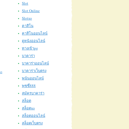
Slot
Slot Online
Slotxo
คาสิโน
คาสิโนออนไลน์
ดูหนังออนไลน์
ทางเข้าpg
บาคาร่า
บาคาร่าออนไลน์
บาคาร่าเว็บตรง
io
พนันออนไลน์
พุซซี่888
สมัครบาคาร่า
สล็อต
สล็อตxo
สล็อตออนไลน์
สล็อตเว็บตรง