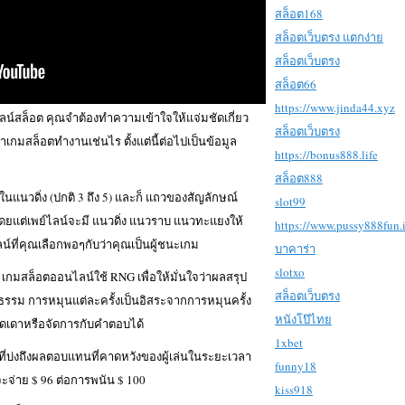
สล็อต168
สล็อตเว็บตรง แตกง่าย
สล็อตเว็บตรง
สล็อต66
https://www.jinda44.xyz
ลน์สล็อต คุณจำต้องทำความเข้าใจให้แจ่มชัดเกี่ยว
สล็อตเว็บตรง
กมสล็อตทำงานเช่นไร ตั้งแต่นี้ต่อไปเป็นข้อมูล
https://bonus888.life
สล็อต888
นในแนวดิ่ง (ปกติ 3 ถึง 5) และก็ แถวของสัญลักษณ์
slot99
ดยแต่เพย์ไลน์จะมี แนวดิ่ง แนวราบ แนวทะแยงให้
https://www.pussy888fun.
์ที่คุณเลือกพอๆกับว่าคุณเป็นผู้ชนะเกม
บาคาร่า
slotxo
เกมสล็อตออนไลน์ใช้ RNG เพื่อให้มั่นใจว่าผลสรุป
สล็อตเว็บตรง
รรม การหมุนแต่ละครั้งเป็นอิสระจากการหมุนครั้ง
หนังโป๊ไทย
าดเดาหรือจัดการกับคำตอบได้
1xbet
นต์ที่บ่งถึงผลตอบแทนที่คาดหวังของผู้เล่นในระยะเวลา
funny18
จะจ่าย $ 96 ต่อการพนัน $ 100
kiss918