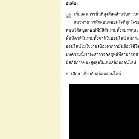
อันดับ 1
เพิ่มแผนการขั้นที่สูงที่สุดสำหรับการ
แนวทางการพักผ่อนหย่อนใจที่ถูกใจขอ
หมุนได้สัญลักษณ์ที่มีสีสันรวมทั้งสมรรถนะ
พื้นที่คาสิโนรวมทั้งคาสิโนออนไลน์ แม้กร
ออนไลน์ไม่ใช่ง่าย เนื่องจากว่ามันต้องใช
บทความนี้เราจะสำรวจกลยุทธ์ที่สามารถช่ว
มีสถิติการชนะสูงสุดในเกมสล็อตออนไลน์
การศึกษาเกี่ยวกับสล็อตออนไลน์