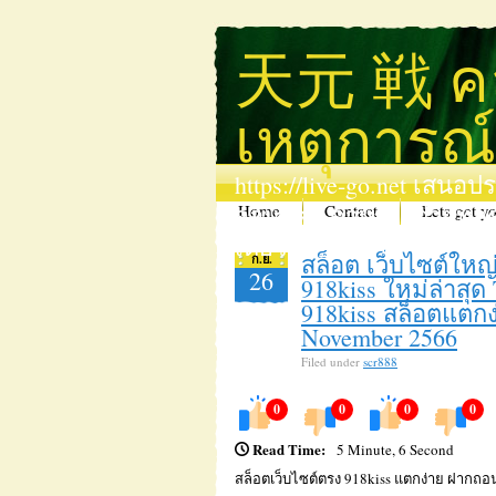
天元 戦 คล
เหตุการณ
https://live-go.net เส
ออนไลน์ ด้วยการถ่ายทอดสด
Home
Contact
Lets get y
เดียว 院生序列
สล็อต เว็บไซต์ใหญ
ก.ย.
26
918kiss ใหม่ล่าสุด
918kiss สล็อตแตกง
November 2566
Filed under
scr888
0
0
0
0
Read Time:
5 Minute, 6 Second
สล็อตเว็บไซต์ตรง 918kiss แตกง่าย ฝากถอนไ