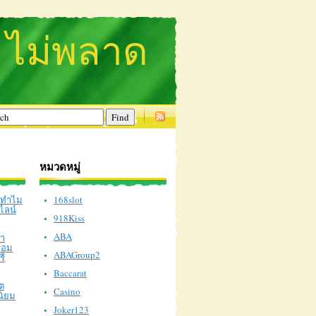
 ไม่พลาด
กเหตุการณ์สำคัญผ่าน
ันเทิงที่แท้จริงในเวลา
หมวดหมู่
่ ทำไม
168slot
ไลน์
918Kiss
ABA
่า
้อม
ABAGroup2
รี
Baccarat
อต
Casino
นิยม
Joker123