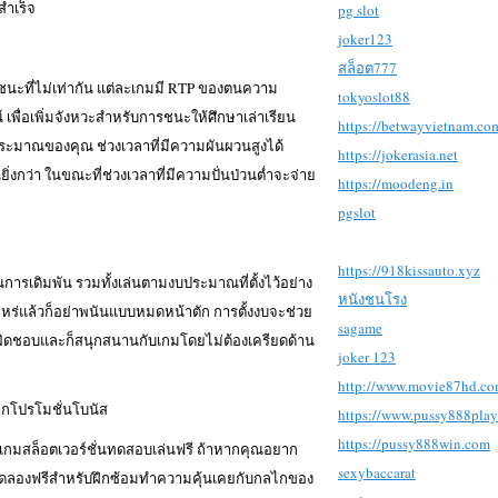
สำเร็จ
pg slot
joker123
สล็อต777
ชนะที่ไม่เท่ากัน แต่ละเกมมี RTP ของตนความ
tokyoslot88
์ เพื่อเพิ่มจังหวะสำหรับการชนะให้ศึกษาเล่าเรียน
https://betwayvietnam.co
ะมาณของคุณ ช่วงเวลาที่มีความผันผวนสูงได้
https://jokerasia.net
ยิ่งกว่า ในขณะที่ช่วงเวลาที่มีความปั่นป่วนต่ำจะจ่าย
https://moodeng.in
pgslot
https://918kissauto.xyz
นการเดิมพัน รวมทั้งเล่นตามงบประมาณที่ตั้งไว้อย่าง
หนังชนโรง
าไหร่แล้วก็อย่าพนันแบบหมดหน้าตัก การตั้งงบจะช่วย
sagame
บผิดชอบและก็สนุกสนานกับเกมโดยไม่ต้องเครียดด้าน
joker 123
http://www.movie87hd.c
ากโปรโมชั่นโบนัส
https://www.pussy888pla
https://pussy888win.com
เกมสล็อตเวอร์ชั่นทดสอบเล่นฟรี ถ้าหากคุณอยาก
sexybaccarat
ตทดลองฟรีสำหรับฝึกซ้อมทำความคุ้นเคยกับกลไกของ