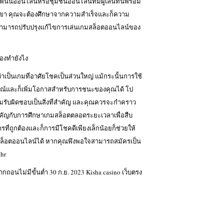
พนันออนไลน์หรือชุมชนออนไลน์ที่มีผู้เล่นที่นพร้อม
เขา คุณจะต้องศึกษาจากความสําเร็จและก็ความ
นี้สามารถปรับปรุงแก้ไขการเล่นเกมสล็อตออนไลน์ของ
องทำยังไง
าเป็นเกมที่อาศัยโชคเป็นส่วนใหญ่ แม้กระนั้นการใช้
รณ์และก็เพิ่มโอกาสสำหรับการชนะของคุณได้ โป
รับผิดชอบเป็นสิ่งที่สําคัญ และคุณควรจะกําคราว
าคัญกับการศึกษาเกมสล็อตตลอดระยะเวลาเพื่อสืบ
รที่ถูกต้องและก็การมีโชคดีเพียงเล็กน้อยก็ช่วยให้
สล็อตออนไลน์ได้ หากคุณพึงพอใจสามารถสมัครเป็น
4hr
ากถอนไม่มีขั้นต่ำ 30 ก.ย. 2023 Kisha casino เว็บตรง