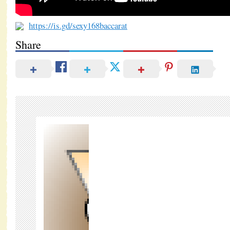
https://is.gd/sexy168baccarat
Share