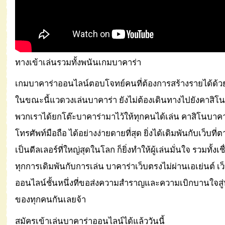
ทางเข้าเล่นรวมทั้งพนันเกมบาคาร่า
เกมบาคาร่าออนไลน์ตอบโจทย์คนที่ต้องการสร้างรายได้ด้ว
ในขณะนี้แวดวงเล่นบาคาร่า ยังไม่ต้องเดินทางไปยังคาสิโน
พวกเราได้ยกโต๊ะบาคาร่ามาไว้ให้ทุกคนได้เล่น คาสิโนบาค
โทรศัพท์มือถือ ได้อย่างง่ายดายที่สุด ยิ่งได้เดิมพันกับเว็บท
เป็นดีลเลอร์ที่ใหญ่สุดในโลก ก็ยิ่งทำให้ผู้เล่นมั่นใจ รวมทั้ง
ทุกการเดิมพันกับการเล่น บาคาร่าเว็บตรงไม่ผ่านเอเย่นต์ เ
ออนไลน์ชั้นหนึ่งที่ขอส่งความสำราญและความเบิกบานใจสู่
ของทุกคนกันเลยจ้า
สมัครเข้าเล่นบาคาร่าออนไลน์ได้แล้ววันนี้