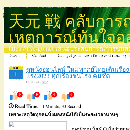
天元 戦 คลับการถ่
เหตุการณ์ทันใจอ
https://live-go.net เสนอประสบการณ์การชมส
ออนไลน์ ด้วยการถ่ายทอดสดทันใจ ที่นี่คือที่ท
Home
Contact
Lets get your new site up and running i
เดียว 院生序列
ดูหนังออนไลน์ ใหม่พากย์ไทยเต็มเรื่อง
ก.พ.
1
แรง2023 ทุกเรื่องชนโรง คมชัด
Filed under
หนัง
0
0
0
0
Read Time:
4 Minute, 33 Second
เพราะเหตุใดทุกคนนั่งมองหนังได้เป็นระยะเวลานานๆ
ดูหนังออนไลน์
มั่นใจว่าทุก