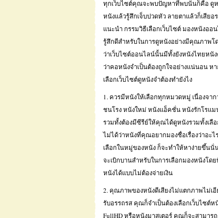
ทุกเว็บไซต์คุณจะพบปัญหาที่พบนั่นก็คือ ด
หนังแล้วรู้สึกเจ็บปวดหัว ลายตาแล้วก็เสี
แนะนำ กรรมวิธีเลือกเว็บไซต์ มองหนังออนไ
รู้สึกดีสำหรับในการดูหนังอย่างมีคุณภาพโ
ว่าเว็บไซต์ออนไลน์นั้นมีทั้งยังหนังไทยหนั
ว่าคอหนังจำเป็นต้องถูกใจอย่างแน่นอน หา
เลือกเว็บไซต์ดูหนังจำต้องทำยังไง
1. ควรมีหนังให้เลือกทุกหมวดหมู่ เนื่องจาก
ชนโรง หนังใหม่ หนังแอ็คชั่น หนังรักโรแม
รวมทั้งต้องมีซีรีย์ให้คุณได้ดูหนังรวมทั้งเ
ไม่ได้ว่าหนังที่คุณอยากมองชื่อเรื่องว่า
เลือกในหมู่ของหนัง ก็จะทำให้หาง่ายขึ้นน
จะเบิกบานสำหรับในการเลือกมองหนังโดยที่ไ
หนังได้แบบไม่ต้องจ่ายเงิน
2. คุณภาพของหนังดีเสียงไม่แตกภาพไม่เอ
รับอรรถรส คุณก็จำเป็นต้องเลือกเว็บไซต์หนั
FullHD หรือหนังมาสเตอร์ คุณก็จะสามารถด