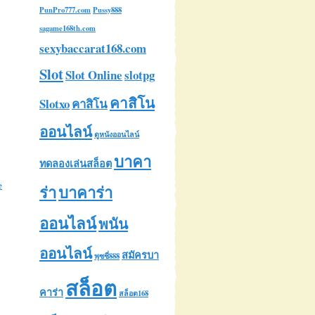
PunPro777.com
Pussy888
sagame168th.com
sexybaccarat168.com
Slot
Slot Online
slotpg
คาสิโน
Slotxo
คาสิโน
ออนไลน์
ดูหนังออนไลน์
บาคา
ทดลองเล่นสล็อต
e
ร่า
บาคาร่า
ออนไลน์
พนัน
ออนไลน์
สมัครบา
พุซซี่888
สล็อต
คาร่า
สล็อต168