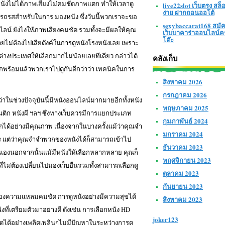
ูหนังไม่ได้ภาพเสียงไม่คมชัดภาพแตก ทำให้เวลาดู
live22slot เว็บตรง สล
ง่าย ฝากถอนออโต้
ยอรรถรสสำหรับในการ มองหนัง ซึ่งวันนี้พวกเราจะขอ
sexybaccarat168 สมัค
ลน์ ยังไงให้ภาพเสียงคมชัด รวมทั้งจะมีผลให้คุณ
เว็บบาคาร่าออนไลน์ค
โต๊ะ
ดยไม่ต้องไปเสียตังค์ในการดูหนังโรงหนังเลย เพราะ
งต่างประเทศให้เลือกมากไม่น้อยเลยทีเดียว กล่าวได้
คลังเก็บ
กพร้อมแล้วพวกเราไปดูกันดีกว่าว่า เทคนิคในการ
สิงหาคม 2026
กรกฎาคม 2026
ว่าในช่วงปัจจุบันนี้มีหนังออนไลน์มากมายอีกทั้งหนัง
พฤษภาคม 2025
นติก หนังผี ฯลฯ ซึ่งทางเว็บควรมีการแยกประเภท
กุมภาพันธ์ 2024
ลือกได้อย่างมีคุณภาพ เนื่องจากในบางครั้งแม้ว่าคุณจำ
มกราคม 2024
อะไร แต่ว่าคุณจำจำพวกของหนังได้ก็สามารถเข้าไป
ธันวาคม 2023
ั่นเองนอกจากนั้นแม้มีหนังให้เลือกหลากหลาย คุณก็
พฤศจิกายน 2023
ม่ต้องเปลี่ยนไปมองเว็บอื่นรวมทั้งสามารถเลือกดู
ตุลาคม 2023
กันยายน 2023
ียงความแหลมคมชัด การดูหนังอย่างมีความสุขได้
สิงหาคม 2023
งที่เตรียมตัวมาอย่างดี ดังเช่น การเลือกหนัง HD
joker123
ูได้อย่างเพลิดเพลินๆไม่มีปัญหาในระหว่างการดู