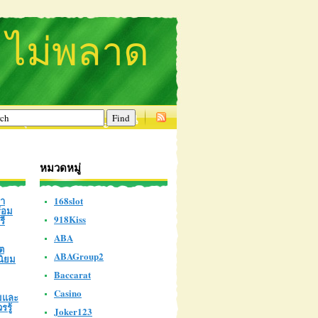
 ไม่พลาด
กเหตุการณ์สำคัญผ่าน
เทิงที่แท้จริงในเวลาเดียว
หมวดหมู่
่า
168slot
้อม
918Kiss
รี
ABA
อต
ABAGroup2
นิยม
Baccarat
Casino
มและ
รรู้
Joker123