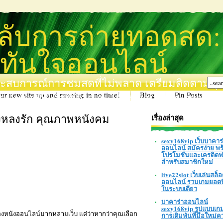
ับการถ่ายทอดสด:
์ทันใจออนไลน์
นอประสบการณ์การชมสดที่ไม่พลาด เตรียมติดตามทุ
our new site up and running in no time!
Blog
Pin Posts
นใจ ที่นี่คือที่ที่คุณจะได้รับข้อมูลและความบัน
ต้องหลงรัก คุณภาพหนังคม
เรื่องล่าสุด
sexy168vip เว็บบาคาร
ออนไลน์ สมัครง่าย พร
โปรโมชั่นและเครดิตฟ
สำหรับสมาชิกใหม่
live22slot เว็บเล่นสล็
ออนไลน์ รวมเกมยอด
ในระบบเดียว
บาคาร่าออนไลน์
sexy168vip รูปแบบเก
์มองหนังออนไลน์มากหลายเว็บ แต่ว่าหากว่าคุณเลือก
การเดิมพันที่มือใหม่คว