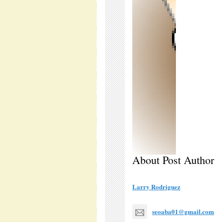
About Post Author
Larry Rodriguez
seoaba01@gmail.com