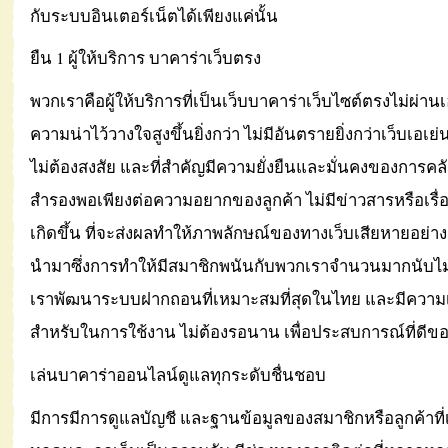
กับระบบอินเตอร์เน็ตได้เพียงแค่นั้น
ยืน 1 ผู้ให้บริการ บาคาร่าเว็บตรง
พวกเราคือผู้ให้บริการที่เป็นเว็บบาคาร่าเว็บไซต์ตรงไม่ผ่านเอเ
ความน่าไว้วางใจสูงขึ้นยิ่งกว่า ไม่มีอันตรายยิ่งกว่าเว็บเอเย่
ไม่ต้องสงสัย และที่สำคัญมีความยั่งยืนและมั่นคงของการคลังส
สำรองพอเพียงต่อความอยากของลูกค้า ไม่มีข่าวสารหรือเรื่อ
เกิดขึ้น ที่จะส่งผลทำให้ภาพลักษณ์ของทางเว็บเสียหายอย่า
นำมาซึ่งการทำให้มีสมาชิกพนันกับพวกเราจำนวนมากนับไม
เราพัฒนาระบบฝากถอนที่เหมาะสมที่สุดในไทย และมีความ
สำหรับในการใช้งาน ไม่ต้องรอนาน เพื่อประสบการณ์ที่ดีขอ
เล่นบาคาร่าออนไลน์ดูแลทุกระดับชื่นชอบ
มีการมีการดูแลบัญชี และฐานข้อมูลของสมาชิกหรือลูกค้าที่เ