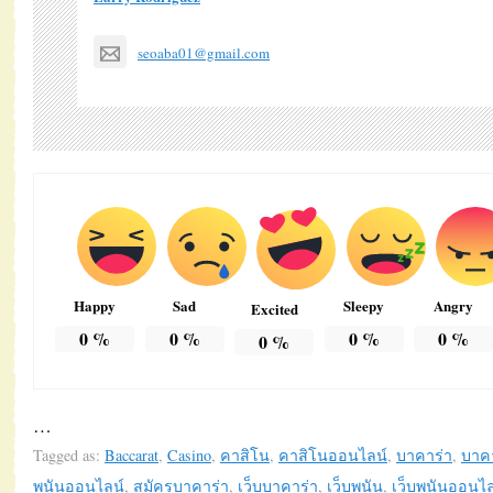
seoaba01@gmail.com
Happy
Sad
Sleepy
Angry
Excited
0
%
0
%
0
%
0
%
0
%
…
Tagged as:
Baccarat
,
Casino
,
คาสิโน
,
คาสิโนออนไลน์
,
บาคาร่า
,
บาค
พนันออนไลน์
,
สมัครบาคาร่า
,
เว็บบาคาร่า
,
เว็บพนัน
,
เว็บพนันออนไล