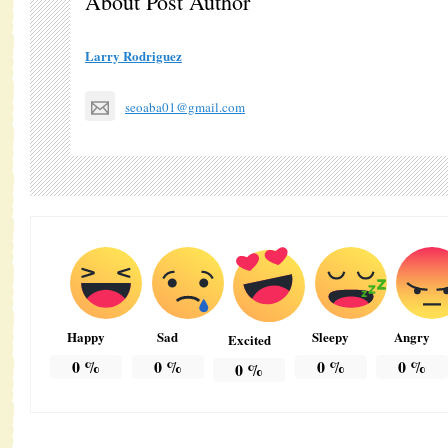
About Post Author
Larry Rodriguez
seoaba01@gmail.com
Happy
Sad
Sleepy
Angry
Excited
0
%
0
%
0
%
0
%
0
%
…