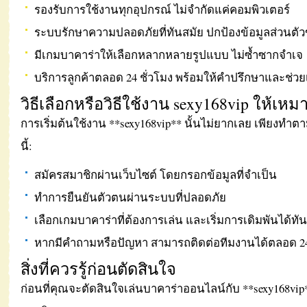
รองรับการใช้งานทุกอุปกรณ์ ไม่จำกัดแค่คอมพิวเตอร์
ระบบรักษาความปลอดภัยที่ทันสมัย ปกป้องข้อมูลส่วนตัวข
มีเกมบาคาร่าให้เลือกหลากหลายรูปแบบ ไม่ซ้ำซากจำเจ
บริการลูกค้าตลอด 24 ชั่วโมง พร้อมให้คำปรึกษาและช่วย
วิธีเลือกหรือวิธีใช้งาน sexy168vip ให้เห
การเริ่มต้นใช้งาน **sexy168vip** นั้นไม่ยากเลย เพียงทำต
นี้:
สมัครสมาชิกผ่านเว็บไซต์ โดยกรอกข้อมูลที่จำเป็น
ทำการยืนยันตัวตนผ่านระบบที่ปลอดภัย
เลือกเกมบาคาร่าที่ต้องการเล่น และเริ่มการเดิมพันได้ทัน
หากมีคำถามหรือปัญหา สามารถติดต่อทีมงานได้ตลอด 24
สิ่งที่ควรรู้ก่อนตัดสินใจ
ก่อนที่คุณจะตัดสินใจเล่นบาคาร่าออนไลน์กับ **sexy168vip** 