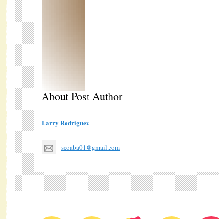
About Post Author
Larry Rodriguez
seoaba01@gmail.com