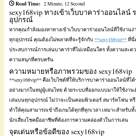
Read Time:
2 Minute, 12 Second
คา
sexy168vip ทางเข้าเว็บบาคาร่าออนไลน์ ร
อุปกรณ์
ร่า
ออนไลน์
หากคุณกำลังมองหาทางเข้าเว็บบาคาร่าออนไลน์ที่ใช้งานง
ครบ
ทุกอุปกรณ์ คุณต้องไม่พลาดที่จะรู้จักกับ
**sexy168vip**
ที่น
ทุก
ประสบการณ์การเล่นบาคาร่าที่ไม่เหมือนใคร ทั้งความสะ
โต๊ะ
ความสนุกที่ครบครัน
ความหมายหรือภาพรวมของ sexy168vip
**sexy168vip** คือเว็บไซต์ที่ให้บริการบาคาร่าออนไลน์ที่ไ
อย่างมากในหมู่ผู้เล่นไทย ด้วยระบบที่ออกแบบมาให้ใช้งานง
เล่นบนทุกอุปกรณ์ ไม่ว่าจะเป็นคอมพิวเตอร์ สมาร์ทโฟน หรื
ทำให้คุณสามารถเข้าถึงเกมได้ทุกที่ทุกเวลา เหมาะสำหรับทั้งผ
นักเสี่ยงโชคมืออาชีพที่ต้องการความคล่องตัวในการเล่น
จุดเด่นหรือข้อดีของ sexy168vip