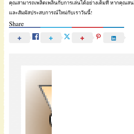
คุณสามารถเพลิดเพลินกับการเล่นได้อย่างเต็มที่ หากคุณส
และสัมผัสประสบการณ์ใหม่กับเราวันนี้!
Share