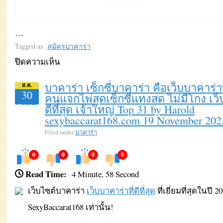
…
Tagged as:
สมัครบาคาร่า
ปิดความเห็น
บน
เว็บ
บาคาร่า เซ็กซี่บาคาร่า คือเว็บบาคาร่าที
ส.ค.
30
บา
คนแจกไพ่สุดเซ็กซี่แทงสด ไม่มีโกง เว็
ดีที่สุด เจ้าใหญ่ Top 31 by Harold
คา
sexybaccarat168.com 19 November 202
ร่า
Filed under
บาคาร่า
webบา
0
0
0
0
คา
Read Time:
4 Minute, 58 Second
ร่า
เว็บไซต์บาคาร่า
เว็บบาคาร่าที่ดีที่สุด
ที่เยี่ยมที่สุดในปี 2
เว็บ
SexyBaccarat168 เท่านั้น!
ตรง777