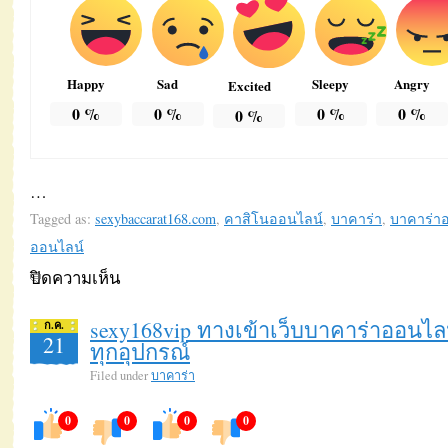
Happy
Sad
Sleepy
Angry
Excited
0
%
0
%
0
%
0
%
0
%
…
Tagged as:
sexybaccarat168.com
,
คาสิโนออนไลน์
,
บาคาร่า
,
บาคาร่า
ออนไลน์
ปิดความเห็น
บน
sexybaccarat168
sexy168vip ทางเข้าเว็บบาคาร่าออนไลน
ก.ค.
21
สมัคร
ทุกอุปกรณ์
ง่าย
Filed under
บาคาร่า
เว็บ
0
0
0
0
บา