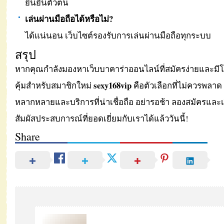
ยืนยันตัวตน
เล่นผ่านมือถือได้หรือไม่?
ได้แน่นอน เว็บไซต์รองรับการเล่นผ่านมือถือทุกระบบ
สรุป
หากคุณกำลังมองหาเว็บบาคาร่าออนไลน์ที่สมัครง่ายและมีโ
sexy168vip
คุ้มสำหรับสมาชิกใหม่
คือตัวเลือกที่ไม่ควรพลาด ด
หลากหลายและบริการที่น่าเชื่อถือ อย่ารอช้า ลองสมัครและเริ
สัมผัสประสบการณ์ที่ยอดเยี่ยมกับเราได้แล้ววันนี้!
Share