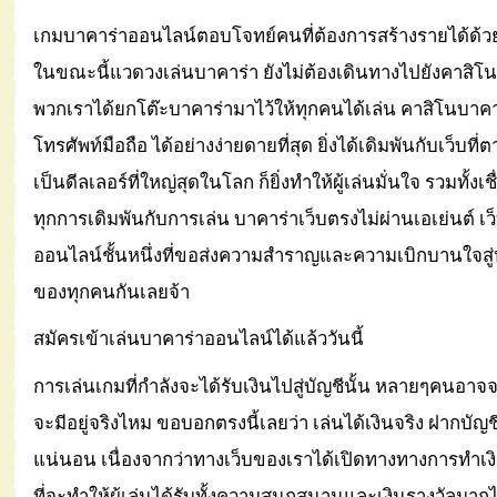
เกมบาคาร่าออนไลน์ตอบโจทย์คนที่ต้องการสร้างรายได้ด้ว
ในขณะนี้แวดวงเล่นบาคาร่า ยังไม่ต้องเดินทางไปยังคาสิโน
พวกเราได้ยกโต๊ะบาคาร่ามาไว้ให้ทุกคนได้เล่น คาสิโนบาค
โทรศัพท์มือถือ ได้อย่างง่ายดายที่สุด ยิ่งได้เดิมพันกับเว็บท
เป็นดีลเลอร์ที่ใหญ่สุดในโลก ก็ยิ่งทำให้ผู้เล่นมั่นใจ รวมทั้ง
ทุกการเดิมพันกับการเล่น บาคาร่าเว็บตรงไม่ผ่านเอเย่นต์ เ
ออนไลน์ชั้นหนึ่งที่ขอส่งความสำราญและความเบิกบานใจสู่
ของทุกคนกันเลยจ้า
สมัครเข้าเล่นบาคาร่าออนไลน์ได้แล้ววันนี้
การเล่นเกมที่กำลังจะได้รับเงินไปสู่บัญชีนั้น หลายๆคนอาจจะ
จะมีอยู่จริงไหม ขอบอกตรงนี้เลยว่า เล่นได้เงินจริง ฝากบัญชีจ
แน่นอน เนื่องจากว่าทางเว็บของเราได้เปิดทางทางการทำเง
ที่จะทำให้ผู้เล่นได้รับทั้งความสนุกสนานและเงินรางวัลมากไ