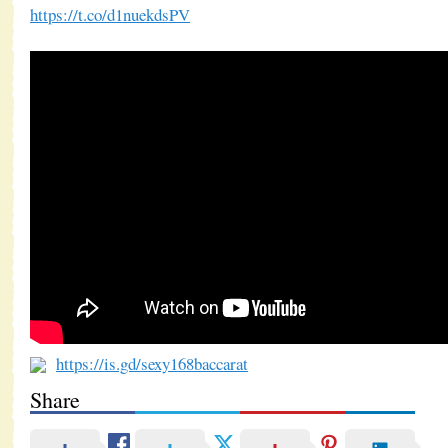
https://t.co/d1nuekdsPV
https://is.gd/sexy168baccarat
Share