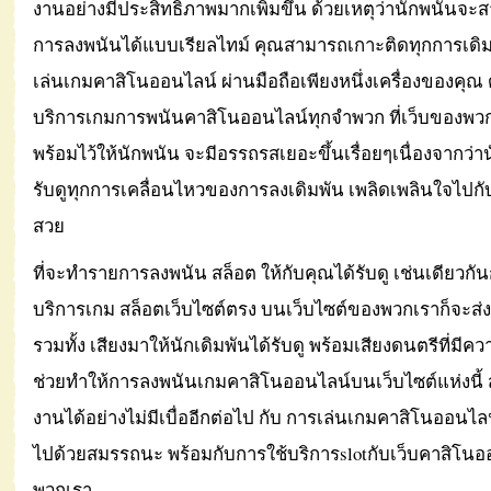
งานอย่างมีประสิทธิภาพมากเพิ่มขึ้น ด้วยเหตุว่านักพนันจ
การลงพนันได้แบบเรียลไทม์ คุณสามารถเกาะติดทุกการเดิ
เล่นเกมคาสิโนออนไลน์ ผ่านมือถือเพียงหนึ่งเครื่องของคุณ 
บริการเกมการพนันคาสิโนออนไลน์ทุกจำพวก ที่เว็บของพวก
พร้อมไว้ให้นักพนัน จะมีอรรถรสเยอะขึ้นเรื่อยๆเนื่องจากว่า
รับดูทุกการเคลื่อนไหวของการลงเดิมพัน เพลิดเพลินใจไปกั
สวย
ที่จะทำรายการลงพนัน สล็อต ให้กับคุณได้รับดู เช่นเดียวกันก
บริการเกม สล็อตเว็บไซต์ตรง บนเว็บไซต์ของพวกเราก็จะส
รวมทั้ง เสียงมาให้นักเดิมพันได้รับดู พร้อมเสียงดนตรีที่มีควา
ช่วยทำให้การลงพนันเกมคาสิโนออนไลน์บนเว็บไซต์แห่งนี้
งานได้อย่างไม่มีเบื่ออีกต่อไป กับ การเล่นเกมคาสิโนออนไลน์ท
ไปด้วยสมรรถนะ พร้อมกับการใช้บริการslotกับเว็บคาสิโน
พวกเรา