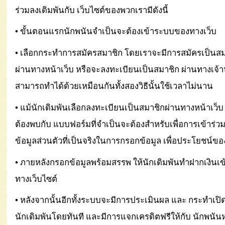
ร่วมลงเดิมพันกับ เว็บไซต์ของพวกเรามีดังนี้
• ขั้นตอนแรกนักพนันจำเป็นจะต้องเข้าระบบของทางเว็บ
• เลือกกระทำการสมัครสมาชิก โดยเราจะมีการสมัครเป็นสมา
ผ่านทางหน้าเว็บ หรือจะลงทะเบียนเป็นสมาชิก ผ่านทางเจ้าหน
สามารถทำได้ด้วยเหมือนกันทั้งสองวิธีนั้นใช้เวลาไม่นาน
• แม้นักเดิมพันเลือกลงทะเบียนเป็นสมาชิกผ่านทางหน้าเว็บ
ต้องพบกับ แบบฟอร์มที่จำเป็นจะต้องสำหรับเพื่อการเข้าร่วม
ข้อมูลส่วนตัวที่เป็นจริงในการกรอกข้อมูล เพื่อประโยชน์ขอ
• ภายหลังกรอกข้อมูลพร้อมสรรพ ให้นักเดิมพันทำฝากเงินเข
ทางเว็บไซต์
• หลังจากนั้นอีกทั้งระบบจะมีการประเมินผล และ กระทำเปิด
นักเดิมพันโดยทันที และมีการแจกเครดิตฟรีให้กับ นักพนัน