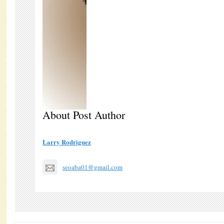
About Post Author
Larry Rodriguez
seoaba01@gmail.com