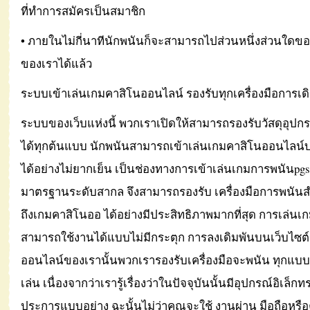
ที่ทำการสมัครเป็นสมาชิก
• ภายในไม่กี่นาทีนักพนันก็จะสามารถไปส่วนหนึ่งส่วนใดขอ
ของเราได้แล้ว
ระบบเข้าเล่นเกมคาสิโนออนไลน์ รองรับทุกเครื่องมือการเด
ระบบของเว็บแห่งนี้ พวกเราเปิดให้สามารถรองรับวัสดุอุปก
ได้ทุกต้นแบบ นักพนันสามารถเข้าเล่นเกมคาสิโนออนไลน์
ได้อย่างไม่ยากเย็น เป็นช่องทางการเข้าเล่นเกมการพนันpgslo
มาตรฐานระดับสากล จึงสามารถรองรับ เครื่องมือการพนันส
ถึงเกมคาสิโนออ ได้อย่างมีประสิทธิภาพมากที่สุด การเล่นเ
สามารถใช้งานได้แบบไม่มีกระตุก การลงเดิมพันบนเว็บไซต
ออนไลน์ของเรานั้นพวกเรารองรับเครื่องมือจะพนัน ทุกแบ
เล่น เนื่องจากว่าเรารู้เรื่องว่าในปัจจุบันนั้นมีอุปกรณ์อิเล็
ประการแบบอย่าง ฉะนั้นไม่ว่าคุณจะใช้ งานผ่าน มือถือหรื