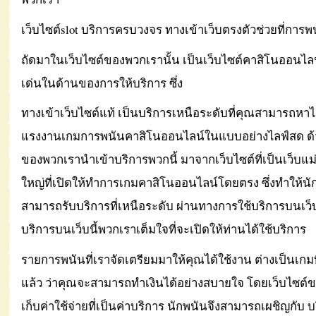
เว็บไซต์slot บริการครบวงจร ทางเข้าเว็บตรงตัวช่วยที่การพนัน
ถัดมาในเว็บไซต์ของพวกเรานั้น เป็นเว็บไซต์คาสิโนออนไลน
เด่นในด้านของการให้บริการ ซึ่ง
ทางเข้าเว็บไซต์แท้ เป็นบริการเหนือระดับที่คุณสามารถหาไ
แรงงานเกมการพนันคาสิโนออนไลน์ในแบบอย่างไลฟ์สด ด้วย
ของพวกเรานำเข้าบริการพวกนี้ มาจากเว็บไซต์ที่เป็นเว็บแม่
ใหญ่ที่เปิดให้ทำการเกมคาสิโนออนไลน์โดยตรง ซึ่งทำให้นัก
สามารถรับบริการที่เหนือระดับ ผ่านทางการใช้บริการบนเว็บ
บริการบนเว็บนี้พวกเราเต็มใจที่จะเปิดให้ท่านได้ใช้บริการ
รายการพนันที่เราจัดเตรียมมาให้คุณได้ใช้งาน ต่างเป็นเกม
แล้ว ว่าคุณจะสามารถทำเงินได้อย่างสบายใจ โดยเว็บไซต์ข
เก็บค่าใช้จ่ายที่เป็นค่าบริการ นักพนันจึงสามารถเผชิญกับ บร