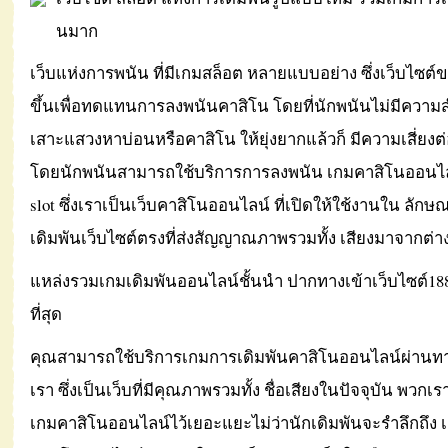
นมาก
เว็บแห่งการพนัน ที่มีเกมสล็อต หลายแบบอย่าง ซึ่งเว็บไซต
ขึ้นเพื่อทดแทนการลงพนันคาสิโน โดยที่นักพนันไม่มีความ
เสาะแสวงหาบ่อนหรือคาสิโน ให้ยุ่งยากแล้วก็ มีความเสี่ยง
โดยนักพนันสามารถใช้บริการการลงพนัน เกมคาสิโนออนไล
slot ซึ่งเราเป็นเว็บคาสิโนออนไลน์ ที่เปิดให้ใช้งานใน ลั
เดิมพันเว็บไซต์ตรงที่ส่งสัญญาณภาพรวมทั้ง เสียงมาจากต่
แหล่งรวมเกมเดิมพันออนไลน์ชั้นนำ ปากทางเข้าเว็บไซต์188bet
ที่สุด
คุณสามารถใช้บริการเกมการเดิมพันคาสิโนออนไลน์ผ่านท
เรา ซึ่งเป็นเว็บที่มีคุณภาพรวมทั้ง ชื่อเสียงในปัจจุบัน พวก
เกมคาสิโนออนไลน์ไว้เยอะแยะไม่ว่านักเดิมพันจะรำลึกถึง 