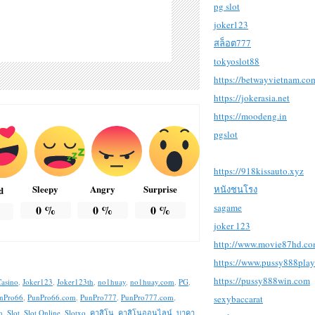
pg slot
joker123
สล็อต777
tokyoslot88
https://betwayvietnam.co
https://jokerasia.net
https://moodeng.in
pgslot
https://918kissauto.xyz
Sleepy
Angry
Surprise
หนังชนโรง
d
sagame
0
%
0
%
0
%
joker 123
http://www.movie87hd.c
https://www.pussy888pla
https://pussy888win.com
Casino
,
Joker123
,
Joker123th
,
no1huay
,
no1huay.com
,
PG
,
nPro66
,
PunPro66.com
,
PunPro777
,
PunPro777.com
,
sexybaccarat
m
,
Slot
,
Slot Online
,
Slotxo
,
คาสิโน
,
คาสิโนออนไลน์
,
บาคา