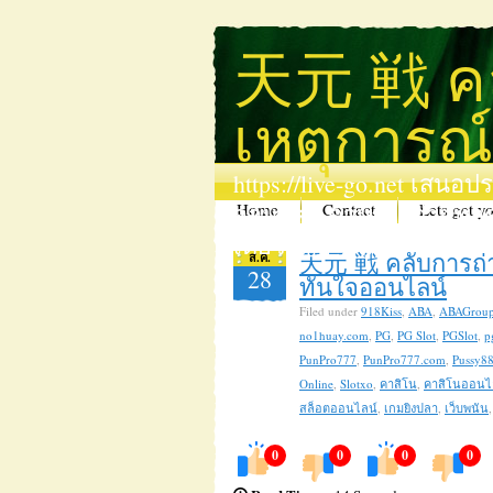
天元 戦 คล
เหตุการณ
https://live-go.net เส
ออนไลน์ ด้วยการถ่ายทอดสด
Home
Contact
Lets get y
เดียว 院生序列
天元 戦 คลับการถ่า
ส.ค.
28
ทันใจออนไลน์
Filed under
918Kiss
,
ABA
,
ABAGrou
no1huay.com
,
PG
,
PG Slot
,
PGSlot
,
p
PunPro777
,
PunPro777.com
,
Pussy8
Online
,
Slotxo
,
คาสิโน
,
คาสิโนออนไ
สล็อตออนไลน์
,
เกมยิงปลา
,
เว็บพนัน
0
0
0
0