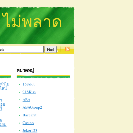
 ไม่พลาด
กเหตุการณ์สำคัญผ่าน
ันเทิงที่แท้จริงในเวลา
หมวดหมู่
่ ทำไม
168slot
ไลน์
918Kiss
ABA
่า
้อม
ABAGroup2
รี
Baccarat
อต
Casino
นิยม
Joker123