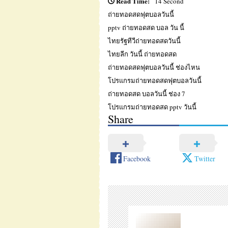
Read Time:
14 Second
ถ่ายทอดสดฟุตบอลวันนี้
pptv ถ่ายทอดสด บอล วัน นี้
ไทยรัฐทีวีถ่ายทอดสดวันนี้
ไทยลีก วันนี้ ถ่ายทอดสด
ถ่ายทอดสดฟุตบอลวันนี้ ช่องไหน
โปรแกรมถ่ายทอดสดฟุตบอลวันนี้
ถ่ายทอดสด บอลวันนี้ ช่อง 7
โปรแกรมถ่ายทอดสด pptv วันนี้
Share
Facebook
Twitter