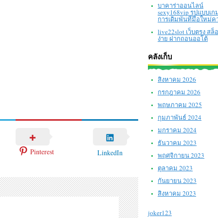
บาคาร่าออนไลน์
sexy168vip รูปแบบเก
การเดิมพันที่มือใหม่คว
live22slot เว็บตรง สล
ง่าย ฝากถอนออโต้
คลังเก็บ
สิงหาคม 2026
กรกฎาคม 2026
พฤษภาคม 2025
กุมภาพันธ์ 2024
มกราคม 2024
ธันวาคม 2023
Pinterest
LinkedIn
พฤศจิกายน 2023
ตุลาคม 2023
กันยายน 2023
สิงหาคม 2023
joker123