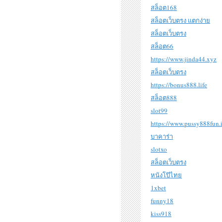
สล็อต168
สล็อตเว็บตรง แตกง่าย
สล็อตเว็บตรง
สล็อต66
https://www.jinda44.xyz
สล็อตเว็บตรง
https://bonus888.life
สล็อต888
slot99
https://www.pussy888fun.
บาคาร่า
slotxo
สล็อตเว็บตรง
หนังโป๊ไทย
1xbet
funny18
kiss918