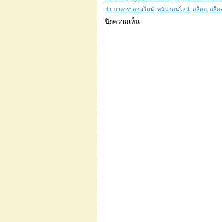
ร่า
,
บาคาร่าออนไลน์
,
พนันออนไลน์
,
สล็อต
,
สล็อ
บน
ปิดความเห็น
天
元
戦
คลับ
การ
ถ่ายทอด
สด:
ไม่
พลาด
เหตุการณ์
ทันใจ
ออนไลน์