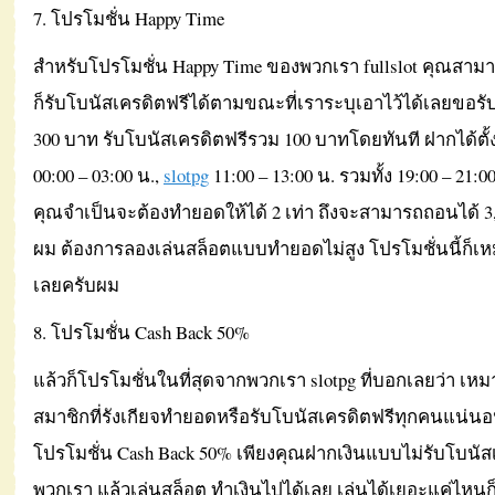
7. โปรโมชั่น Happy Time
สำหรับโปรโมชั่น Happy Time ของพวกเรา fullslot คุณสา
ก็รับโบนัสเครดิตฟรีได้ตามขณะที่เราระบุเอาไว้ได้เลยขอรั
300 บาท รับโบนัสเครดิตฟรีรวม 100 บาทโดยทันที ฝากได้ตั
00:00 – 03:00 น.,
slotpg
11:00 – 13:00 น. รวมทั้ง 19:00 – 21:0
คุณจำเป็นจะต้องทำยอดให้ได้ 2 เท่า ถึงจะสามารถถอนได้ 3
ผม ต้องการลองเล่นสล็อตแบบทำยอดไม่สูง โปรโมชั่นนี้ก็เ
เลยครับผม
8. โปรโมชั่น Cash Back 50%
แล้วก็โปรโมชั่นในที่สุดจากพวกเรา slotpg ที่บอกเลยว่า เห
สมาชิกที่รังเกียจทำยอดหรือรับโบนัสเครดิตฟรีทุกคนแน่น
โปรโมชั่น Cash Back 50% เพียงคุณฝากเงินแบบไม่รับโบนั
พวกเรา แล้วเล่นสล็อต ทำเงินไปได้เลย เล่นได้เยอะแค่ไหน