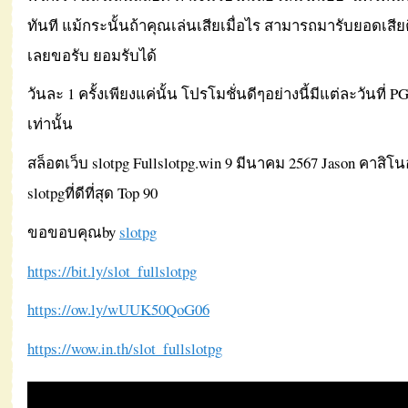
ทันที แม้กระนั้นถ้าคุณเล่นเสียเมื่อไร สามารถมารับยอดเสีย
เลยขอรับ ยอมรับได้
วันละ 1 ครั้งเพียงแค่นั้น โปรโมชั่นดีๆอย่างนี้มีแต่ละวันที่
เท่านั้น
สล็อตเว็บ slotpg Fullslotpg.win 9 มีนาคม 2567 Jason คาสิ
slotpgที่ดีที่สุด Top 90
ขอขอบคุณby
slotpg
https://bit.ly/slot_fullslotpg
https://ow.ly/wUUK50QoG06
https://wow.in.th/slot_fullslotpg