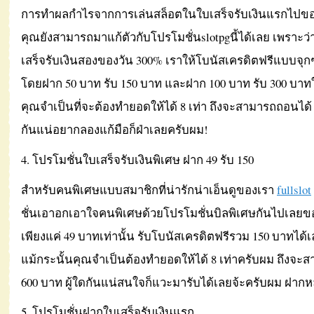
การทำผลกำไรจากการเล่นสล็อตในใบเสร็จรับเงินแรกไปขอร
คุณยังสามารถมาแก้ตัวกับโปรโมชั่นslotpgนี้ได้เลย เพราะว
เสร็จรับเงินสองของวัน 300% เราให้โบนัสเครดิตฟรีแบบจุก
โดยฝาก 50 บาท รับ 150 บาท และฝาก 100 บาท รับ 300 บาทใ
คุณจำเป็นที่จะต้องทำยอดให้ได้ 8 เท่า ถึงจะสามารถถอนได้
กันแน่อยากลองแก้มือก็ฝ่าเลยครับผม!
4. โปรโมชั่นใบเสร็จรับเงินพิเศษ ฝาก 49 รับ 150
สำหรับคนพิเศษแบบสมาชิกที่น่ารักน่าเอ็นดูของเรา
fullslot
ชั่นเอาอกเอาใจคนพิเศษด้วยโปรโมชั่นบิลพิเศษกันไปเลยข
เพียงแค่ 49 บาทเท่านั้น รับโบนัสเครดิตฟรีรวม 150 บาทได้
แม้กระนั้นคุณจำเป็นต้องทำยอดให้ได้ 8 เท่าครับผม ถึงจะ
600 บาท ผู้ใดกันแน่สนใจก็แวะมารับได้เลยจ้ะครับผม ฝากหลั
5. โปรโมชั่นฝากใบเสร็จรับเงินแรก