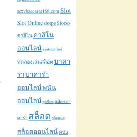
sagame168th.com
Slot
sexybaccarat168.com
Slot Online
slotpg
Slotxo
คาสิโน
คาสิโน
ออนไลน์
ดูหนังออนไลน์
บาคา
ทดลองเล่นสล็อต
ร่า
บาคาร่า
e
ออนไลน์
พนัน
ออนไลน์
สมัครบา
พุซซี่888
สล็อต
คาร่า
สล็อต168
สล็อตออนไลน์
หนัง