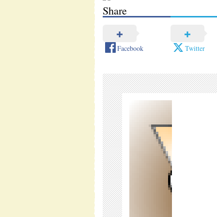
Share
Facebook
Twitter