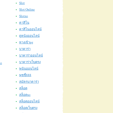
Slot
Slot Online
Slotxo
คาสิโน
คาสิโนออนไลน์
ดูหนังออนไลน์
ทางเข้าpg
บาคาร่า
บาคาร่าออนไลน์
บาคาร่าเว็บตรง
io
พนันออนไลน์
พุซซี่888
สมัครบาคาร่า
สล็อต
สล็อตxo
สล็อตออนไลน์
สล็อตเว็บตรง