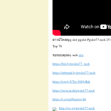
ดาวน์โหลดpg slot pgslot Pgslot77.tech 
Top 70
ขอขอบคุณby web
slot
https://bit.ly/pgslot77_tech
https://rebrand.ly/pgslot77-tech
https://ow.ly/UTov50QyBrk
https://wow.in.th/pgslot77-tech
https://t.co/zpNxqxogA8
http://gg.gg/pgslot77-tech