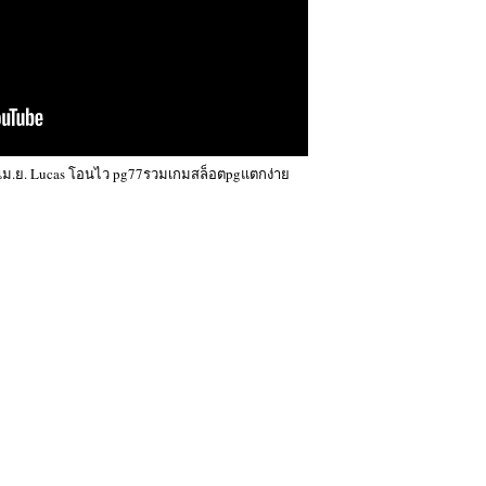
25 เม.ย. Lucas โอนไว pg77รวมเกมสล็อตpgแตกง่าย