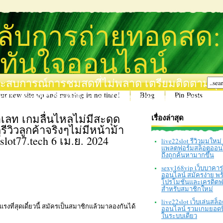
ับการถ่ายทอดสด:
์ทันใจออนไลน์
นอประสบการณ์การชมสดที่ไม่พลาด เตรียมติดตามทุ
our new site up and running in no time!
Blog
Pin Posts
นใจ ที่นี่คือที่ที่คุณจะได้รับข้อมูลและความบัน
เลท เกมลื่นไหลไม่มีสะดุด
เรื่องล่าสุด
ดูรีวิวลูกค้าจริงๆไม่มีหน้าม้า
slot77.tech 6 เม.ย. 2024
live22slot รีวิวมุมใหม
แพลตฟอร์มสล็อตออน
ถึงถูกค้นหามากขึ้น
sexy168vip เว็บบาคาร
ออนไลน์ สมัครง่าย พร
โปรโมชั่นและเครดิตฟ
สำหรับสมาชิกใหม่
live22slot เว็บเล่นสล็
แรงที่สุดเดี๋ยวนี้ สมัครเป็นสมาชิกแล้วมาลองกันได้
ออนไลน์ รวมเกมยอด
ในระบบเดียว