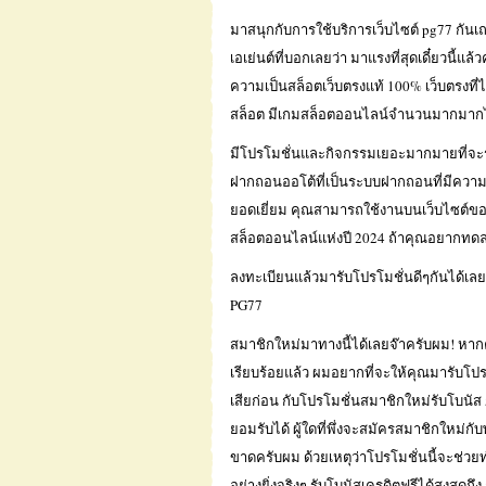
มาสนุกกับการใช้บริการเว็บไซต์ pg77 กันเ
เอเย่นต์ที่บอกเลยว่า มาแรงที่สุดเดี๋ยวนี้
ความเป็นสล็อตเว็บตรงแท้ 100% เว็บตรงที่ได
สล็อต มีเกมสล็อตออนไลน์จำนวนมากมากไม่น
มีโปรโมชั่นและกิจกรรมเยอะมากมายที่จะรอ
ฝากถอนออโต้ที่เป็นระบบฝากถอนที่มีความ
ยอดเยี่ยม คุณสามารถใช้งานบนเว็บไซต์ของเ
สล็อตออนไลน์แห่งปี 2024 ถ้าคุณอยากทดลอ
ลงทะเบียนแล้วมารับโปรโมชั่นดีๆกันได้เล
PG77
สมาชิกใหม่มาทางนี้ได้เลยจ๊าครับผม! หาก
เรียบร้อยแล้ว ผมอยากที่จะให้คุณมารับโ
เสียก่อน กับโปรโมชั่นสมาชิกใหม่รับโบนัส 
ยอมรับได้ ผู้ใดที่พึ่งจะสมัครสมาชิกใหม่
ขาดครับผม ด้วยเหตุว่าโปรโมชั่นนี้จะช่ว
อย่างยิ่งจริงๆ รับโบนัสเครดิตฟรีได้สูงสุดถ