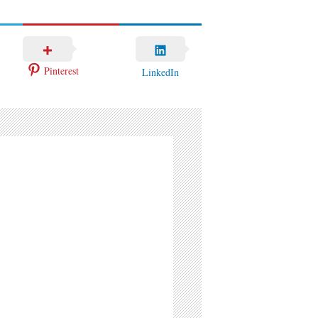
Pinterest
LinkedIn