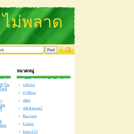
 ไม่พลาด
กเหตุการณ์สำคัญผ่าน
เทิงที่แท้จริงในเวลาเดียว
หมวดหมู่
่ ทำไม
168slot
ไลน์
918Kiss
ABA
่า
้อม
ABAGroup2
รี
Baccarat
อต
Casino
นิยม
Joker123