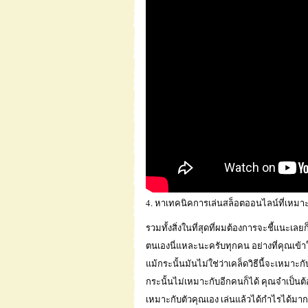
4. หาเทคนิคการเล่นสล็อตออนไลน์ที่เหมาะ
รวมทั้งสิ่งในที่สุดที่ผมต้องการจะชี้แนะ
ตนเองนี่แหละนะครับทุกคน อย่างที่คุณเข้
แม้กระนั้นมันไม่ใช่ว่าเคล็ดวิธีนี้จะเหมาะ
กระนั้นไม่เหมาะกับอีกคนก็ได้ คุณจำเป็น
เหมาะกับตัวคุณเอง เล่นแล้วได้กำไรได้มากก