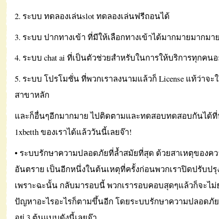
2. ระบบ ทดลองเล่นslot ทดลองเล่นฟรีถอนได้
3. ระบบ ปากทางเข้า ที่มีให้เลือกทางเข้าได้มากมายมากมา
4. ระบบ chat ai ที่เป็นตัวช่วยสำหรับในการให้บริการทุกคน
5. ระบบ โปรโมชั่น ที่พวกเราลงนามแล้วก็ License แท้ว่าจะใช
สาขาหลัก
และก็อื่นๆอีกมากมาย ไปติดตามและทดสอบทดสอบกันได้ที่ห
1xbetth ของเราได้แล้ววันนี้เลยจ๊า!
• ระบบรักษาความปลอดภัยที่ล้ำสมัยที่สุด ด้วยสาเหตุของคว
อันตราย เป็นอีกหนึ่งในต้นเหตุที่ครั้งก่อนพวกเราปิดปรับปรุ
เพราะฉะนั้น กลับมารอบนี้ พวกเรารอบคอบสุดๆแล้วก็จะไม่
ปัญหาอะไรอะไรก็ตามขึ้นอีก โดยระบบรักษาความปลอดภัยข
อยู่ 3 ต้นแบบดังนี้เลยจ๊า