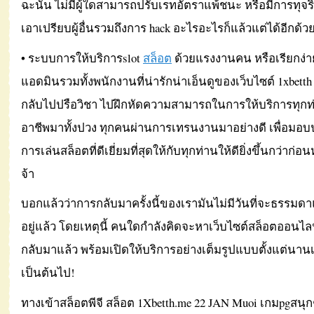
ฉะนั้น ไม่มีผู้ใดสามารถปรับเรทอัตราแพ้ชนะ หรือมีการทุจร
เอาเปรียบผู้อื่นรวมถึงการ hack อะไรอะไรก็แล้วแต่ได้อีกด้ว
• ระบบการให้บริการslot
สล็อต
ด้วยแรงงานคน หรือเรียกง่าย
แอดมินรวมทั้งพนักงานที่น่ารักน่าเอ็นดูของเว็บไซต์ 1xbet
กลับไปปรือวิชา ไปฝึกหัดความสามารถในการให้บริการทุกท่
อาชีพมาทั้งปวง ทุกคนผ่านการเทรนงานมาอย่างดี เพื่อมอ
การเล่นสล็อตที่ดีเยี่ยมที่สุดให้กับทุกท่านให้ดียิ่งขึ้นกว่าก่อน
จ้า
บอกแล้วว่าการกลับมาครั้งนี้ของเรามันไม่มีวันที่จะธรรมด
อยู่แล้ว โดยเหตุนี้ คนใดกำลังคิดจะหาเว็บไซต์สล็อตออนไลน
กลับมาแล้ว พร้อมเปิดให้บริการอย่างเต็มรูปแบบตั้งแต่นานเป็
เป็นต้นไป!
ทางเข้าสล็อตพีจี สล็อต 1Xbetth.me 22 JAN Muoi เกมpgสนุ