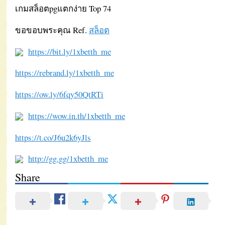
เกมสล็อตpgแตกง่าย Top 74
ขอขอบพระคุณ Ref.
สล็อต
https://bit.ly/1xbetth_me
https://rebrand.ly/1xbetth_me
https://ow.ly/6fqy50QtRTi
https://wow.in.th/1xbetth_me
https://t.co/J6u2k6yJls
http://gg.gg/1xbetth_me
Share