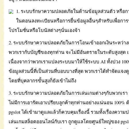
1. ระบบรักษาความปลอดภัยในด้านข้อมูลส่วนตัว หรือกา
ในตอนลงทะเบียนหรือการยื่นข้อมูลอื่นๆสำหรับเพื่อการ
โปรโมชั่นหรือโบนัสต่างๆนั่นเองจ้า
2. ระบบรักษาความปลอดภัยในการโอนเข้าออกเงินระหว่างเ
พวกเรากับบัญชีของทุกท่าน จะไม่มีอันตรายในระดับสูงสุด 
เนื่องจากว่าพวกเราแปลงระบบมาให้ใช้ระบบ AI ทั้งปวง 100
ข้อมูลส่วนนี้ที่เป็นส่วนที่บอบบางที่สุด พวกเราได้ทำจัดแจงด
โดยที่บุคลากรขั้นสูงก็ยังเข้าไม่ถึง
3. ระบบรักษาความปลอดภัยในการเล่นเกมต่างๆกับพวกเรา 
ไม่มีการเอารัดเอาเปรียบลูกค้าทุกท่านอย่างแน่นอน 100% ด้
pgslot ได้เข้ามาดูแลแล้วก็ควบคุมเรื่องนี้ รวมทั้งเรื่องคว
เล่นเกมสล็อตออนไลน์กับเรา ถูกดูแลโดยศูนย์ใหญ่ของ pgsl