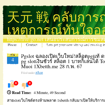
天元 戦 คลับการถ่
เหตุการณ์ทันใจอ
https://live-go.net เสนอประสบการณ์การชมส
Home
Contact
Lets get your new site up and running i
ออนไลน์ ด้วยการถ่ายทอดสดทันใจ ที่นี่คือที่ที่
院生序列
Pgslot ฉลองเปิดเว็บใหม่!สล็อตpgแท้ 
ก.พ.
4
pg slotเงินชัวร์ สล็อต 1 บาทก็เล่นได้ T
Muoi 1Xbetth.me 28 ก.พ. 67
Filed under
สล็อต
0
0
Read Time:
4 Minute, 49 Second
สายslotเว็บไซต์ตรงห้ามพลาด 1xbetth กลับมาเปิดให้บริการแล