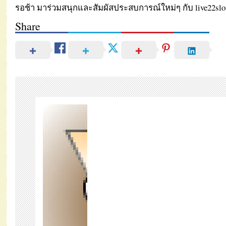
รอช้า มาร่วมสนุกและสัมผัสประสบการณ์ใหม่ๆ กับ live22slot 
Share