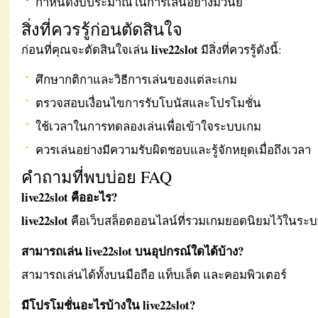
กำหนดงบประมาณในการเล่นอย่างมีวินัย
สิ่งที่ควรรู้ก่อนตัดสินใจ
live22slot
ก่อนที่คุณจะตัดสินใจเล่น
มีสิ่งที่ควรรู้ดังนี้:
ศึกษากติกาและวิธีการเล่นของแต่ละเกม
ตรวจสอบเงื่อนไขการรับโบนัสและโปรโมชั่น
ใช้เวลาในการทดลองเล่นเพื่อเข้าใจระบบเกม
ควรเล่นอย่างมีความรับผิดชอบและรู้จักหยุดเมื่อถึงเวลา
คำถามที่พบบ่อย FAQ
live22slot คืออะไร?
live22slot
คือเว็บสล็อตออนไลน์ที่รวมเกมยอดนิยมไว้ในระบ
สามารถเล่น live22slot บนอุปกรณ์ใดได้บ้าง?
สามารถเล่นได้ทั้งบนมือถือ แท็บเล็ต และคอมพิวเตอร์
มีโปรโมชั่นอะไรบ้างใน live22slot?