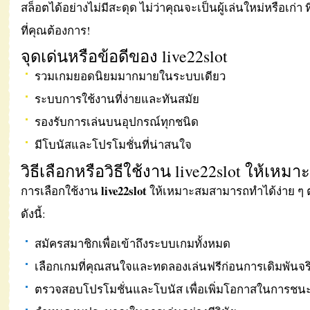
สล็อตได้อย่างไม่มีสะดุด ไม่ว่าคุณจะเป็นผู้เล่นใหม่หรือเก่า ท
ที่คุณต้องการ!
จุดเด่นหรือข้อดีของ live22slot
รวมเกมยอดนิยมมากมายในระบบเดียว
ระบบการใช้งานที่ง่ายและทันสมัย
รองรับการเล่นบนอุปกรณ์ทุกชนิด
มีโบนัสและโปรโมชั่นที่น่าสนใจ
วิธีเลือกหรือวิธีใช้งาน live22slot ให้เหม
live22slot
การเลือกใช้งาน
ให้เหมาะสมสามารถทำได้ง่าย ๆ 
ดังนี้:
สมัครสมาชิกเพื่อเข้าถึงระบบเกมทั้งหมด
เลือกเกมที่คุณสนใจและทดลองเล่นฟรีก่อนการเดิมพันจร
ตรวจสอบโปรโมชั่นและโบนัส เพื่อเพิ่มโอกาสในการชน