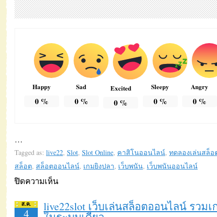
Happy
Sad
Sleepy
Angry
Excited
0
%
0
%
0
%
0
%
0
%
…
Tagged as:
live22
,
Slot
,
Slot Online
,
คาสิโนออนไลน์
,
ทดลองเล่นสล็อ
สล็อต
,
สล็อตออนไลน์
,
เกมยิงปลา
,
เว็บพนัน
,
เว็บพนันออนไลน์
ปิดความเห็น
บน
live22slot
live22slot เว็บเล่นสล็อตออนไลน์ รวม
ส.ค.
4
รีวิว
ในระบบเดียว