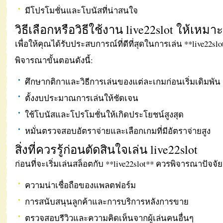
มีโปรโมชั่นและโบนัสที่น่าสนใจ
วิธีเลือกหรือวิธีใช้งาน live22slot ให้เหม
เพื่อให้คุณได้รับประสบการณ์ที่ดีที่สุดในการเล่น **live22sl
พิจารณาขั้นตอนดังนี้:
ศึกษากติกาและวิธีการเล่นของแต่ละเกมก่อนเริ่มเดิมพัน
ตั้งงบประมาณการเล่นให้ชัดเจน
ใช้โบนัสและโปรโมชั่นให้เกิดประโยชน์สูงสุด
หมั่นตรวจสอบอัตราจ่ายและเลือกเกมที่มีอัตราจ่ายสูง
สิ่งที่ควรรู้ก่อนตัดสินใจเล่น live22slot
ก่อนที่จะเริ่มเล่นสล็อตกับ **live22slot** ควรพิจารณาปัจจัยด
ความน่าเชื่อถือของแพลตฟอร์ม
การสนับสนุนลูกค้าและการบริการหลังการขาย
ตรวจสอบรีวิวและความคิดเห็นจากผู้เล่นคนอื่นๆ