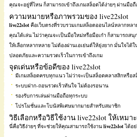
ไม่
คุณจะอยู่ที่ไหน ก็สามารถเข้าถึงเกมสล็อตได้ง่ายๆ ผ่านมือ
จำเจ
ความหมายหรือภาพรวมของ live22slot
live22slot
คือเว็บตรงที่รวบรวมเกมสล็อตออนไลน์หลากหลา
คุณได้เล่น ไม่ว่าคุณจะเป็นมือใหม่หรือมือเก๋า ก็สามารถสนุก
ให้เลือกหลากหลาย ไม่ต้องผ่านเอเย่นต์ให้ยุ่งยาก มั่นใจได
ปลอดภัยและความรวดเร็วในการเข้าถึงเกม
จุดเด่นหรือข้อดีของ live22slot
มีเกมสล็อตครบทุกแนว ไม่ว่าจะเป็นสล็อตคลาสสิกหรือสล
ระบบฝาก-ถอนรวดเร็วทันใจ ไม่ต้องรอนาน
รองรับการเล่นผ่านมือถือทุกระบบ
โปรโมชั่นและโบนัสพิเศษมากมายสำหรับสมาชิก
วิธีเลือกหรือวิธีใช้งาน live22slot ให้เหม
live22slot
นี่คือวิธีง่ายๆ ที่จะช่วยให้คุณสามารถใช้งาน
ได้อย