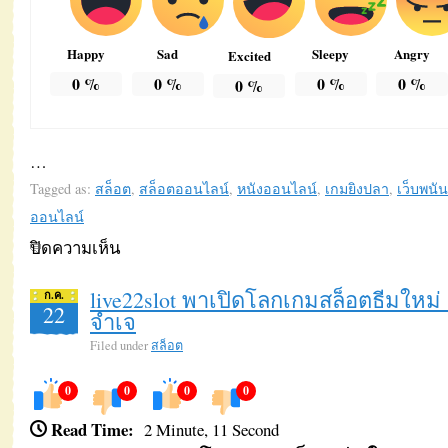
Happy
Sad
Sleepy
Angry
Excited
0
%
0
%
0
%
0
%
0
%
…
Tagged as:
สล็อต
,
สล็อตออนไลน์
,
หนังออนไลน์
,
เกมยิงปลา
,
เว็บพนัน
ออนไลน์
ปิดความเห็น
บน
live22slot
live22slot พาเปิดโลกเกมสล็อตธีมใหม่ 
ก.ค.
22
เว็บ
จำเจ
ตรง
Filed under
สล็อต
สล็อต
0
0
0
0
แตก
Read Time:
2 Minute, 11 Second
ง่าย