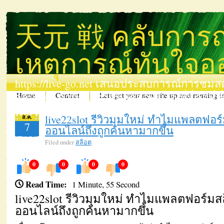
天元 戦 คลับการถ่
เหตุการณ์ทันใจอ
https://live-go.net เสนอประสบการณ์การชมส
ออนไลน์ ด้วยการถ่ายทอดสดทันใจ ที่นี่คือที่ท
Home
Contact
Lets get your new site up and running i
เดียว 院生序列
live22slot รีวิวมุมใหม่ ทำไมแพลตฟอร
ส.ค.
7
ออนไลน์ถึงถูกค้นหามากขึ้น
Filed under
สล็อต
0
0
0
0
Read Time:
1 Minute, 55 Second
live22slot รีวิวมุมใหม่ ทำไมแพลตฟอร์มส
ออนไลน์ถึงถูกค้นหามากขึ้น