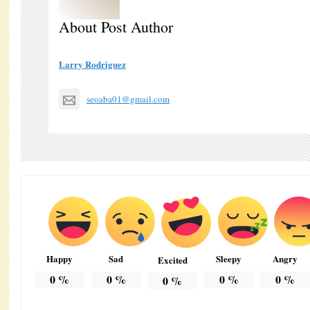
About Post Author
Larry Rodriguez
seoaba01@gmail.com
Happy
Sad
Sleepy
Angry
Excited
0
%
0
%
0
%
0
%
0
%