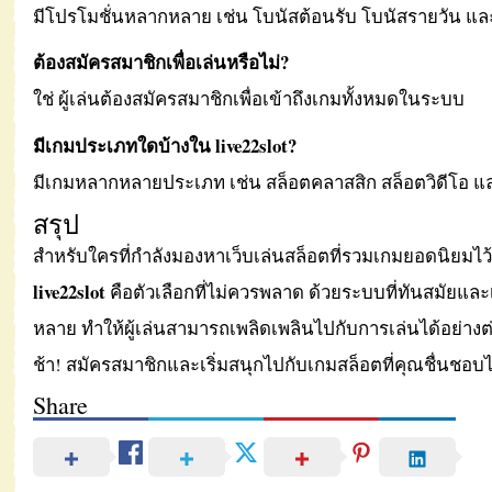
มีโปรโมชั่นหลากหลาย เช่น โบนัสต้อนรับ โบนัสรายวัน แล
ต้องสมัครสมาชิกเพื่อเล่นหรือไม่?
ใช่ ผู้เล่นต้องสมัครสมาชิกเพื่อเข้าถึงเกมทั้งหมดในระบบ
มีเกมประเภทใดบ้างใน live22slot?
มีเกมหลากหลายประเภท เช่น สล็อตคลาสสิก สล็อตวิดีโอ 
สรุป
สำหรับใครที่กำลังมองหาเว็บเล่นสล็อตที่รวมเกมยอดนิยมไ
live22slot
คือตัวเลือกที่ไม่ควรพลาด ด้วยระบบที่ทันสมัยและ
หลาย ทำให้ผู้เล่นสามารถเพลิดเพลินไปกับการเล่นได้อย่างต่
ช้า! สมัครสมาชิกและเริ่มสนุกไปกับเกมสล็อตที่คุณชื่นชอบไ
Share