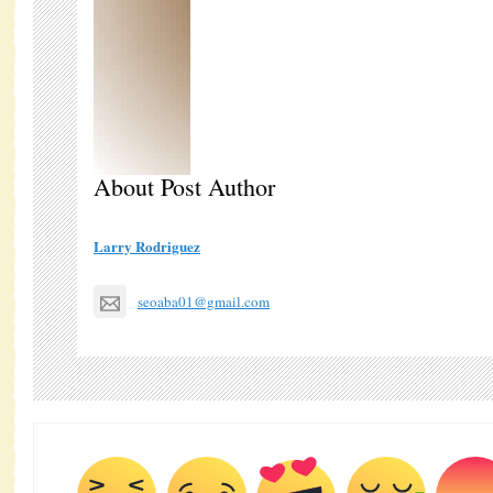
About Post Author
Larry Rodriguez
seoaba01@gmail.com