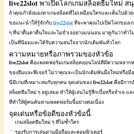
live22slot
พาเปิดโลกเกมสล็อตธีมใหม่ สนุ
ฝาก
ถ้าคุณกำลังมองหาเกมสล็อตที่ไม่เหมือนใครและเต็มไปด้ว
ถอน
live22slot
ขอแนะนำให้รู้จักกับ
ที่จะพาคุณไปเปิดโลกของเก
ออ
ๆ ที่น่าตื่นตาตื่นใจและไม่จำเจอย่างแน่นอน มาดูกันว่าทำไ
โต้
เป็นที่นิยมและได้รับความสนใจจากนักเดิมพันทั่วโลก
ความหมายหรือภาพรวมของหัวข้อ
live22slot
คือแพลตฟอร์มเกมสล็อตออนไลน์ที่มีความหลากหล
ของธีมและฟีเจอร์ ไม่ว่าคุณจะเป็นนักเดิมพันมือใหม่หรือมือ
live22slot
นี่มีเกมที่เหมาะสมกับทุกคน จุดเด่นของ
คือมีการ
สล็อตธีมใหม่ ๆ อยู่เสมอ ทำให้ผู้เล่นไม่รู้สึกเบื่อหรือจำเจ แ
ที่ทำให้ผู้คนค้นหาแพลตฟอร์มนี้อย่างต่อเนื่อง
จุดเด่นหรือข้อดีของหัวข้อนี้
เกมสล็อตธีมใหม่ ๆ ที่ไม่ซ้ำใคร
รองรับการเล่นผ่านมือถือและคอมพิวเตอร์