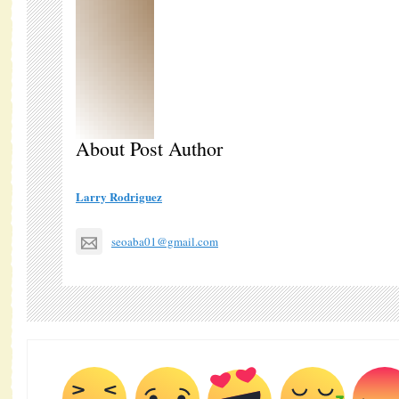
About Post Author
Larry Rodriguez
seoaba01@gmail.com