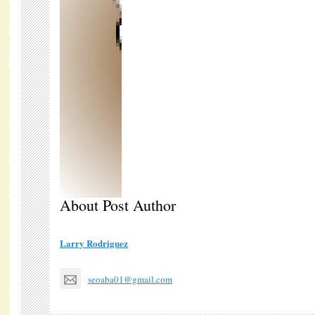
About Post Author
Larry Rodriguez
seoaba01@gmail.com