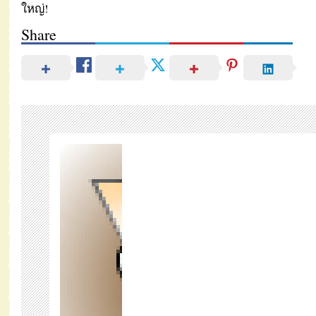
ใหญ่!
Share