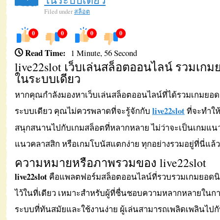
มุม
Filed under
สล็อต
ใหม่
0
0
0
0
ทำไม
Read Time:
1 Minute, 56 Second
แพลตฟอร์ม
live22slot เว็บเล่นสล็อตออนไลน์ รวมเก
ในระบบเดียว
สล็อต
ออนไลน์
หากคุณกำลังมองหาเว็บเล่นสล็อตออนไลน์ที่ได้รวมเกมยอด
ถึง
live22slot
ระบบเดียว คุณไม่ควรพลาดที่จะรู้จักกับ
ที่จะทำให
ถูก
สนุกสนานไปกับเกมสล็อตที่หลากหลาย ไม่ว่าจะเป็นเกมแน
ค้นหา
แนวคลาสสิก หรือเกมโบนัสแตกง่าย ทุกอย่างรวมอยู่ที่นี่แล้ว
มาก
ความหมายหรือภาพรวมของ live22slot
ขึ้น
live22slot
คือแพลตฟอร์มสล็อตออนไลน์ที่รวบรวมเกมยอดนิ
ไว้ในที่เดียว เหมาะสำหรับผู้ที่ชื่นชอบความหลากหลายในกา
ระบบที่ทันสมัยและใช้งานง่าย ผู้เล่นสามารถเพลิดเพลินไปก